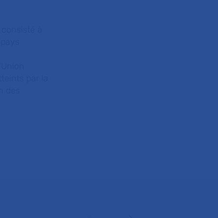
 consisté à
 pays
l’Union
eints par la
n des