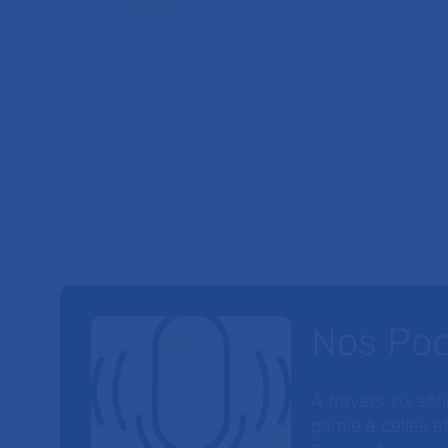
Nos Po
À travers six sé
parole à celles et