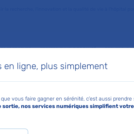
la recherche, l'innovation et la qualité de vie à l'hôpital pou
NTS ET PROCHES
PROFESSIONNELS DE SANTÉ
RECHERCHE ET
en ligne, plus simplement
mbre d’adultes atteints de mucoviscidose
025
Pa
rcheurs prévoient 
que vous faire gagner en sérénité, c’est aussi prendre
sortie, nos services numériques simplifient votre 
tation du nombre