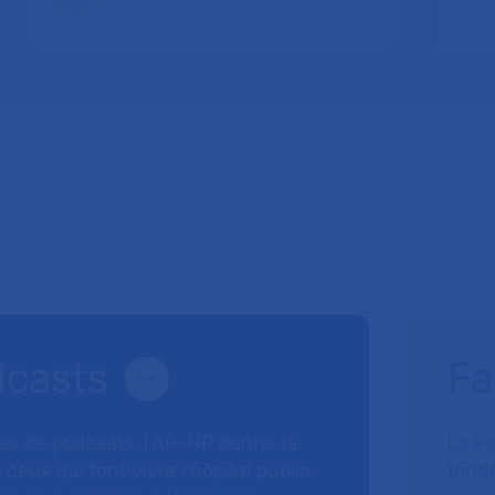
dcasts
Fa
ries de podcasts, l’AP-HP donne la
La F
 ceux qui font vivre l’hôpital public.
fonda