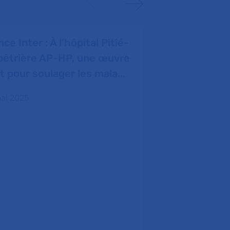
INSTITUTION
ce Inter : À l’hôpital Pitié-
SOINS & PAR
pêtrière AP-HP, une œuvre
RECHERCHE 
rt pour soulager les mala...
Projet ComP
ai 2025
acteurs de l
votre malad
Asthme, dépress
Piloté par une é
AP-HP, le projet
ComPaRe recrut
adultes p…