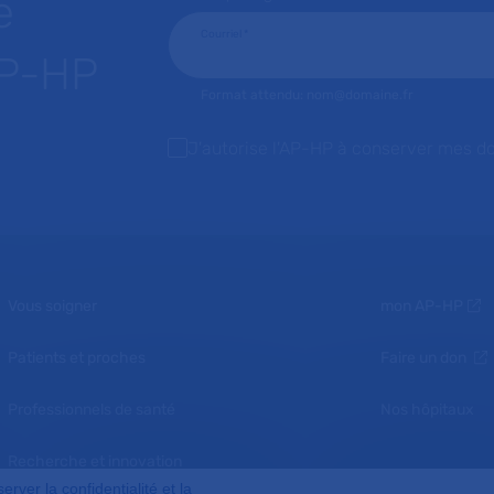
e
Courriel
*
AP-HP
Format attendu: nom@domaine.fr
J'autorise l'AP-HP à conserver mes d
Vous soigner
mon AP-HP
Patients et proches
Faire un don
Professionnels de santé
Nos hôpitaux
Recherche et innovation
ver la confidentialité et la