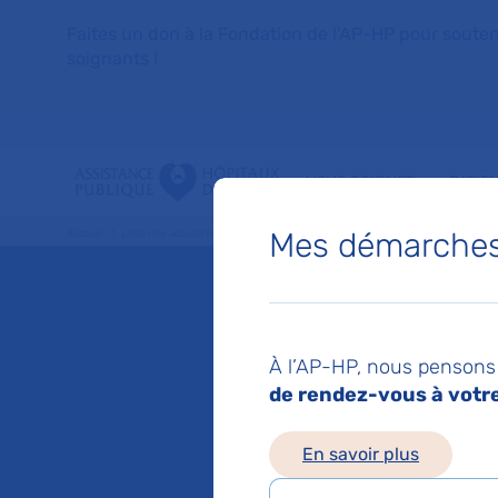
Faites un don à la Fondation de l'AP-HP pour soutenir 
soignants !
VOUS SOIGNER
PATIE
Mes démarches 
Accueil
Liste des actualités
Nos chercheurs prévoient une augmentation du no
Mis à jour le 10/02/2
Nos che
À l’AP-HP, nous pensons 
de rendez-vous à votre 
augmen
En savoir plus