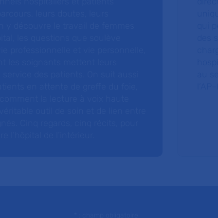
nnels hospitaliers et patients
direc
arcours, leurs doutes, leurs
uniq
 y découvre le travail de femmes
qui p
ital, les questions que soulève
des s
 vie professionnelle et vie personnelle,
charg
nt les soignants mettent leurs
hospi
ervice des patients. On suit aussi
au s
tients en attente de greffe du foie,
l’AP–
 comment la lecture à voix haute
éritable outil de soin et de lien entre
nés. Cinq regards, cinq récits, pour
l’hôpital de l’intérieur.
* : champ obligatoire