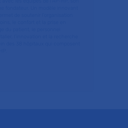
t avec les équipes de l’AP-HP, son
ue fondateur. Un modèle innovant
ermet de soutenir l’organisation
oins, le confort et la prise en
e du patient, le personnel
talier, l’innovation et la recherche
ein des 38 hôpitaux qui composent
HP.