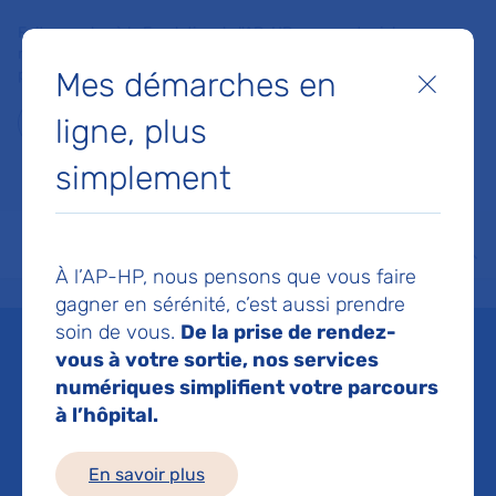
Faites un don à la Fondation de l'AP-HP pour soutenir la
recherche, l'innovation et la qualité de vie à l'hôpital pour les
Mes démarches en
patients et les soignants !
Fermer
ligne, plus
Je fais un don
simplement
MON AP-HP
FAIRE UN DON
NOS HÔPITAUX
Menu
Aff
À l’AP-HP, nous pensons que vous faire
Accueil
Liste des actualités
Radiothérapie : l'hôpital Henri-Mondor accueille ses premie
gagner en sérénité, c’est aussi prendre
Mis à jour le 15/07/2025
Partager :
soin de vous.
De la prise de rendez-
vous à votre sortie, nos services
Radiothérapie : l'hôpital
numériques simplifient votre parcours
à l’hôpital.
Henri-Mondor accueille
En savoir plus
ses premiers patients