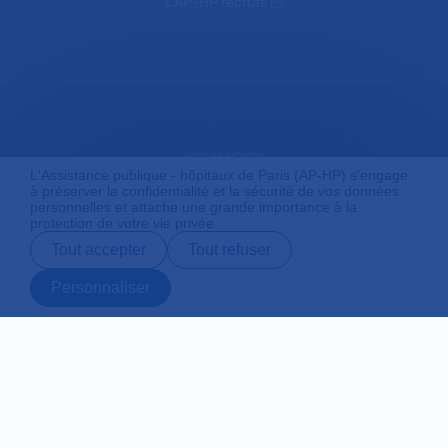
L'AP-HP recrute
Accessibilité
L'Assistance publique - hôpitaux de Paris (AP-HP) s'engage
à préserver la confidentialité et la sécurité de vos données
personnelles et attache une grande importance à la
protection de votre vie privée.
Mentions légales
Tout accepter
Tout refuser
Personnaliser
Plan du site
Prendre rendez-
Contact
Payer en ligne
Préparer son
vous en ligne
admission
Protection des données personnelles