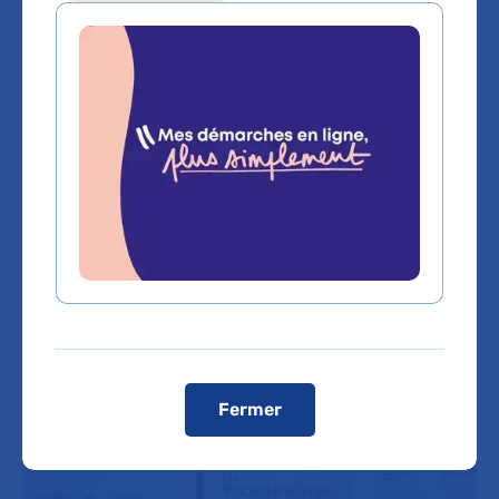
Ensemble. Ensemble pour les
patients, ensemble pour les
personnels hospitaliers, ensemble
pour de nouveaux horizons, tel est
le fil rouge de ce rapport annuel
2022. L’idée est celle de l’énergie
collective : les progrès et résultats
de 2022 sont le fruit de la
mobilisation de tous.
Fermer