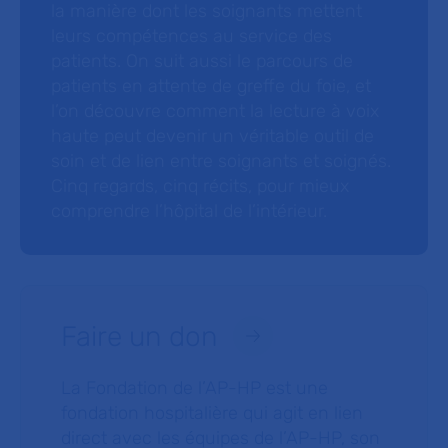
la manière dont les soignants mettent
leurs compétences au service des
patients. On suit aussi le parcours de
patients en attente de greffe du foie, et
l’on découvre comment la lecture à voix
haute peut devenir un véritable outil de
soin et de lien entre soignants et soignés.
Cinq regards, cinq récits, pour mieux
comprendre l’hôpital de l’intérieur.
Faire un don
La Fondation de l’AP-HP est une
fondation hospitalière qui agit en lien
direct avec les équipes de l’AP-HP, son