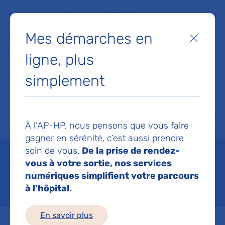
Faites un don à la Fondation de l'AP-HP pour soutenir la
recherche, l'innovation et la qualité de vie à l'hôpital pour les
Mes démarches en
patients et les soignants !
Fermer
ligne, plus
Je fais un don
simplement
MON AP-HP
FAIRE UN DON
NOS HÔPITAUX
Menu
Aff
À l’AP-HP, nous pensons que vous faire
Accueil
Liste des actualités
Rapport annuel 2022
gagner en sérénité, c’est aussi prendre
Mis à jour le 10/02/2025
Partager :
soin de vous.
De la prise de rendez-
vous à votre sortie, nos services
Rapport annuel 2022
numériques simplifient votre parcours
à l’hôpital.
En savoir plus