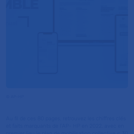
© AP-HP
Au fil de ces 80 pages, retrouvez les chiffres clés
et faits marquants de l’AP- HP en 2022, avec en
premier lieu le plan de mobilisation collective « 30