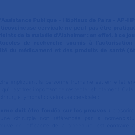
’Assistance Publique – Hôpitaux de Pairs - AP-HP
aticoveineuse cervicale ne peut pas être pratiq
teints de la maladie d’Alzheimer : en effet, à ce jour
rotocoles de recherche soumis à l’autorisation
rité du médicament et des produits de santé (A
rche impliquant la personne humaine est en effet e
s, qu’il est très important de respecter strictement. Cela
 chirurgie lymphaticoveineuse cervicale :
erne doit être fondée sur les preuves :
prescrir
r une chirurgie non référencée par la nomenclat
uve de l’efficacité de la procédure, est contraire à