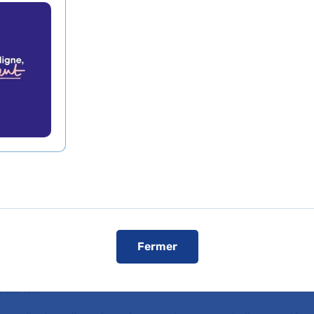
icoveineuse du cou
e que cette technique chirurgicale n’e
’hui et que toute perspective d’y recou
une démarche scientifique fondée sur l
mer touche environ 900 000 personnes en France. Ell
de protéines amyloïdes et Tau dans le cerveau, qui
Fermer
ones et de synapses, à l’origine des symptômes. Pre
 personnes âgées, cette pathologie se révèle par 
idants.