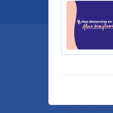
lympath
L’AP-HP rappell
validée aujourd
s’appuyer sur 
preuves.
La maladie d’Alzhei
par l’accumulation 
d’une perte de neur
dépendance chez les
éprouvante pour les a