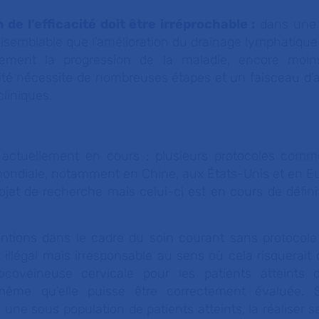
de l’efficacité doit être irréprochable :
dans une 
aisemblable que l’amélioration du drainage lymphatique
tement la progression de la maladie, encore moins
cité nécessite de nombreuses étapes et un faisceau d’
cliniques.
 actuellement en cours : plusieurs protocoles comm
 mondiale, notamment en Chine, aux États-Unis et en E
projet de recherche mais celui-ci est en cours de défini
entions dans le cadre du soin courant sans protocol
 illégal mais irresponsable au sens où cela risquerai
ticoveineuse cervicale pour les patients atteints 
même qu’elle puisse être correctement évaluée. S
une sous population de patients atteints, la réaliser 