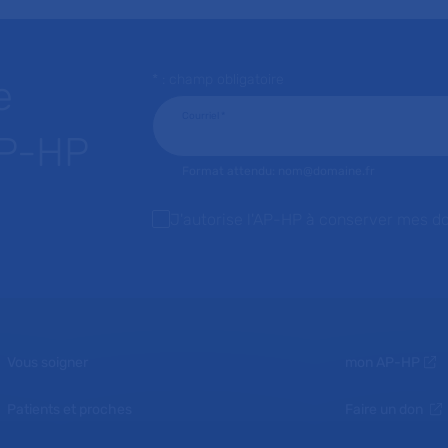
* : champ obligatoire
e
Courriel
*
AP-HP
Format attendu: nom@domaine.fr
J'autorise l'AP-HP à conserver mes d
Vous soigner
mon AP-HP
Patients et proches
Faire un don