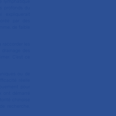
me lymphatique
es profonds du
 expliquerait
borée par des
mme, de faible
 raccorder les
e drainage des
imer. C’est ce
uniques ou de
ficacité réelle
gouement pour
ux ont démarré
orité chinoise
de recherche,