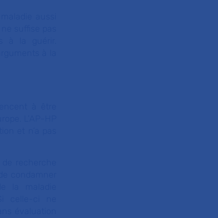
maladie aussi
 ne suffise pas
 à la guérir.
arguments à la
encent à être
urope. L’AP-HP
tion et n’a pas
e de recherche
t de condamner
de la maladie
i celle-ci ne
sans évaluation