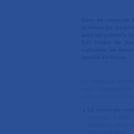
Dans ce contexte, l
la chirurgie lymph
pour les patients at
fait l’objet de p
nationale de sécu
comité d’éthique.
En France, la reche
cadre législatif préci
particulièrement à la
La chirurgie mod
coûteux, réalise
médicaux, sans pre
éthique et légal.