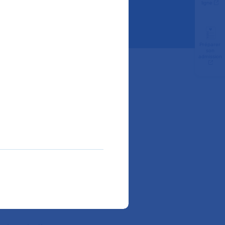
ligne
Préparer
son
admission
st pas
rir devrait
es
e se manifeste
 s’accompagne
mière cause de
ailleurs très