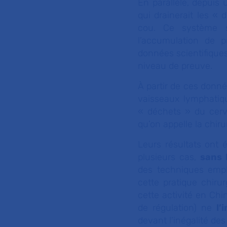
En parallèle, depuis
qui drainerait les «
cou. Ce système se
l’accumulation de p
données scientifiques
niveau de preuve.
À partir de ces donn
vaisseaux lymphatiqu
« déchets » du cerve
qu’on appelle la chir
Leurs résultats ont
plusieurs cas,
sans 
des techniques empl
cette pratique chiru
cette activité en Chi
de régulation) ne
l’
devant l’inégalité de