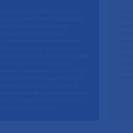
ries de podcasts, l’AP-HP donne la
La F
 ceux qui font vivre l’hôpital public.
fonda
nnels hospitaliers et patients
direc
arcours, leurs doutes, leurs
uniq
 y découvre le travail de femmes
qui p
ital, les questions que soulève
des s
 vie professionnelle et vie personnelle,
charg
nt les soignants mettent leurs
hospi
ervice des patients. On suit aussi
au s
tients en attente de greffe du foie,
l’AP–
 comment la lecture à voix haute
éritable outil de soin et de lien entre
nés. Cinq regards, cinq récits, pour
l’hôpital de l’intérieur.