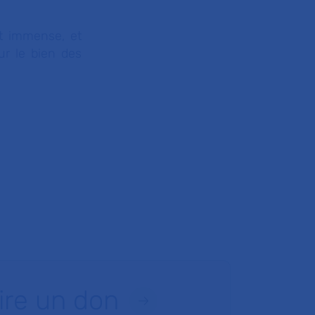
st immense, et
ur le bien des
ire un don