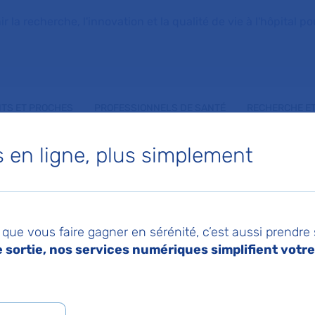
la recherche, l'innovation et la qualité de vie à l'hôpital pou
NTS ET PROCHES
PROFESSIONNELS DE SANTÉ
RECHERCHE ET
urgie lympathicoveineuse du cou
en ligne, plus simplement
025
Pa
ent de la maladie
que vous faire gagner en sérénité, c’est aussi prendre
sortie, nos services numériques simplifient votre 
imer par une chirurg