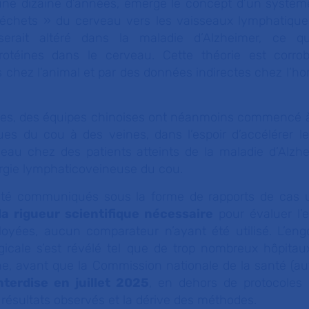
 une dizaine d’années, émerge le concept d’un systè
 déchets » du cerveau vers les vaisseaux lymphatiqu
rait altéré dans la maladie d’Alzheimer, ce qui
rotéines dans le cerveau. Cette théorie est corro
 chez l’animal et par des données indirectes chez l’ho
ées, des équipes chinoises ont néanmoins commencé à
es du cou à des veines, dans l’espoir d’accélérer l
au chez des patients atteints de la maladie d’Alzhe
urgie lymphaticoveineuse du cou.
 été communiqués sous la forme de rapports de cas 
la rigueur scientifique nécessaire
pour évaluer l’ef
oyées, aucun comparateur n’ayant été utilisé. L’en
rgicale s’est révélé tel que de trop nombreux hôpita
ne, avant que la Commission nationale de la santé (aut
interdise en juillet 2025
, en dehors de protocoles 
s résultats observés et la dérive des méthodes.