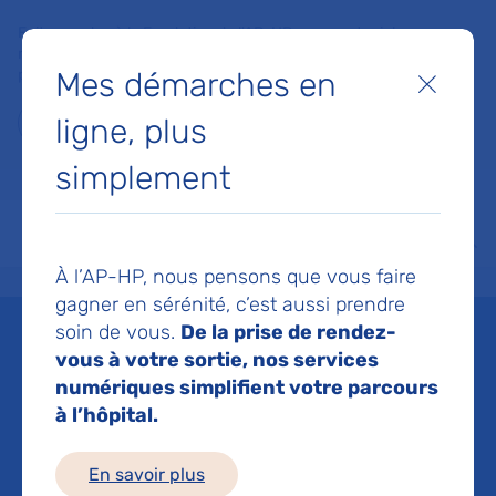
Faites un don à la Fondation de l'AP-HP pour soutenir la
recherche, l'innovation et la qualité de vie à l'hôpital pour les
Mes démarches en
patients et les soignants !
Fermer
ligne, plus
Je fais un don
simplement
MON AP-HP
FAIRE UN DON
NOS HÔPITAUX
Menu
Aff
À l’AP-HP, nous pensons que vous faire
Accueil
Liste des actualités
Transition écologique : l’AP-HP déploie en interne l’atelier
gagner en sérénité, c’est aussi prendre
Mis à jour le 10/02/2025
Partager :
soin de vous.
De la prise de rendez-
vous à votre sortie, nos services
Transition écologique :
numériques simplifient votre parcours
à l’hôpital.
l’AP-HP déploie en
interne l’atelier
En savoir plus