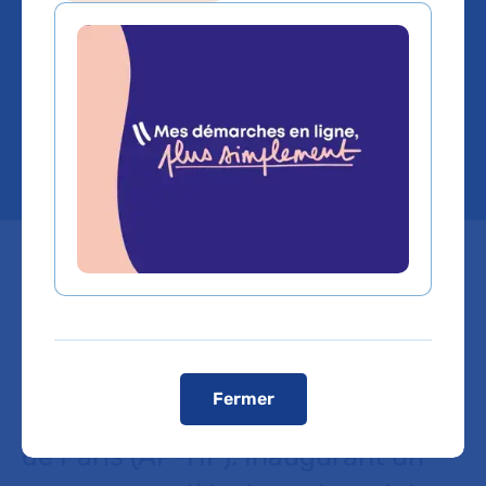
améliorer la qualité des
soins grâce aux
technologies innovantes
Le mardi 26 novembre 2024
marque une étape majeure dans la
collaboration historique entre
Siemens Healthineers et
Fermer
l’Assistance Publique - Hôpitaux
de Paris (AP-HP). Inaugurant un