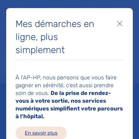
Faites un don à la Fondation de l'AP-HP pour soutenir la
recherche, l'innovation et la qualité de vie à l'hôpital pour les
Mes démarches en
patients et les soignants !
Fermer
ligne, plus
Je fais un don
simplement
MON AP-HP
FAIRE UN DON
NOS HÔPITAUX
Menu
Aff
À l’AP-HP, nous pensons que vous faire
Accueil
Liste des actualités
Un accord historique avec Siemens Healthineers pour améli
gagner en sérénité, c’est aussi prendre
Mis à jour le 10/02/2025
Partager :
soin de vous.
De la prise de rendez-
vous à votre sortie, nos services
Un accord historique
numériques simplifient votre parcours
à l’hôpital.
avec Siemens
Healthineers pour
En savoir plus