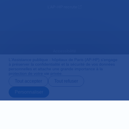
L'AP-HP recrute
Accessibilité
L'Assistance publique - hôpitaux de Paris (AP-HP) s'engage
à préserver la confidentialité et la sécurité de vos données
personnelles et attache une grande importance à la
Mentions légales
protection de votre vie privée.
Tout accepter
Tout refuser
Plan du site
Personnaliser
Prendre rendez-
Contact
Payer en ligne
Préparer son
vous en ligne
admission
Protection des données personnelles