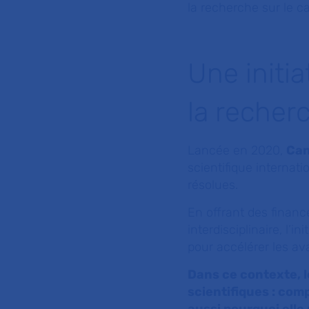
la recherche sur le c
Une initi
la recher
Lancée en 2020,
Can
scientifique internat
résolues.
En offrant des financ
interdisciplinaire, l’i
pour accélérer les av
Dans ce contexte, l
scientifiques : co