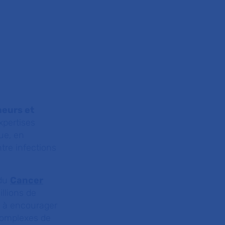
heurs et
xpertises
ue, en
ntre infections
 du
Cancer
llions de
se à encourager
complexes de