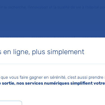
la recherche, l'innovation et la qualité de vie à l'hôpital pou
NTS ET PROCHES
PROFESSIONNELS DE SANTÉ
RECHERCHE ET
en ligne, plus simplement
de la résistance au cancer à l'hôpital Necker-Enfants malades AP-HP
2026
Pa
et international pour
que vous faire gagner en sérénité, c’est aussi prendre
sortie, nos services numériques simplifient votre 
les mystères de la