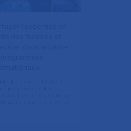
tager l’expertise en
Les coopé
nté des femmes et
La DRI est enga
nspirer dans le cadre
hospitalière int
années ; plus de
 programmes
pluridisciplinai
ternationaux
dév…
anté des femmes est l’une des
atiques prioritaires de la
ération internationale menée par
-HP. Avec des thèmes qui évoluent.