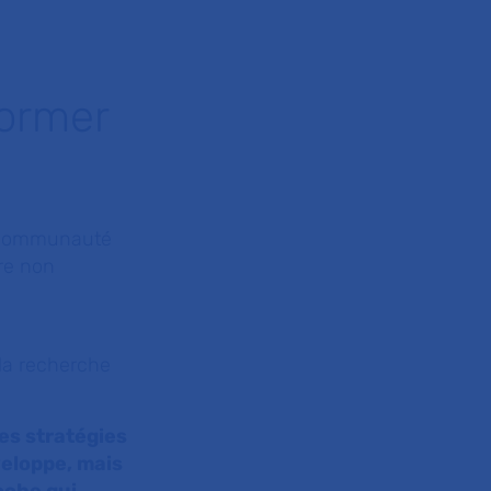
former
e communauté
ore non
e la recherche
es stratégies
eloppe, mais