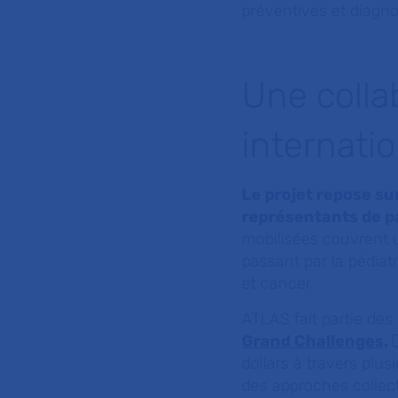
préventives et diagn
Une colla
internati
Le projet repose su
représentants de pa
mobilisées couvrent u
passant par la pédiatr
et cancer.
ATLAS fait partie de
Grand Challenges,
dollars à travers plu
des approches collec