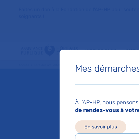
Faites un don à la Fondation de l'AP-HP pour soutenir 
soignants !
VOUS SOIGNER
PATIE
Mes démarches 
Accueil
Liste des actualités
Un projet international pour percer les mystères 
Mis à jour le 24/04/
Un proj
À l’AP-HP, nous pensons 
de rendez-vous à votre 
percer 
En savoir plus