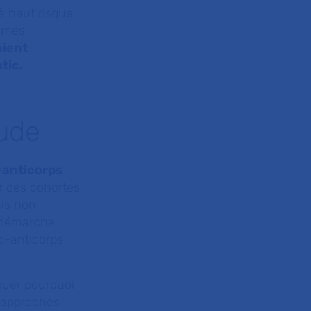
à haut risque
ismes
aient
tic.
tude
o-anticorps
r des cohortes
is non
e démarche
o-anticorps
quer pourquoi
s approches