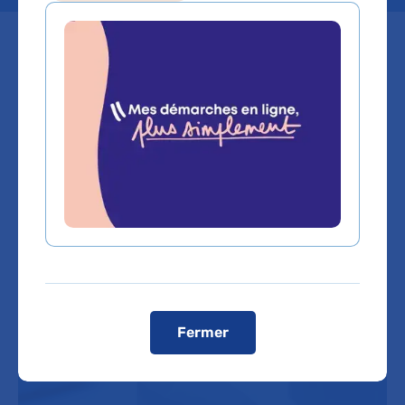
Un traitement pris au moment des
périodes de rapports sexuels
permet de diminuer de près de
90% le risque de contamination
par le VIH.
Fermer