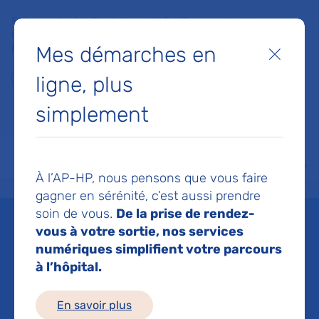
Faites un don à la Fondation de l'AP-HP pour soutenir la
recherche, l'innovation et la qualité de vie à l'hôpital pour les
Mes démarches en
patients et les soignants !
Fermer
ligne, plus
Je fais un don
simplement
MON AP-HP
FAIRE UN DON
NOS HÔPITAUX
Menu
Aff
À l’AP-HP, nous pensons que vous faire
Accueil
Liste des actualités
VIH : une prévention hautement efficace
gagner en sérénité, c’est aussi prendre
Mis à jour le 10/02/2025
Partager :
soin de vous.
De la prise de rendez-
vous à votre sortie, nos services
VIH : une prévention
numériques simplifient votre parcours
à l’hôpital.
hautement efficace
En savoir plus