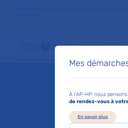
Faites un don à la Fondation de l'AP-HP pour soutenir 
soignants !
VOUS SOIGNER
PATIE
Mes démarches 
Accueil
APinnov : rencontres de transfert de technologies de l’AP-HP
APinnov
À l’AP-HP, nous pensons 
transfe
de rendez-vous à votre 
En savoir plus
l’AP-HP