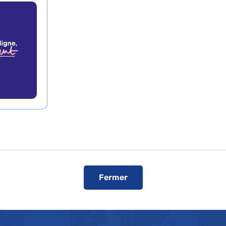
025
epuis 2003, l’AP-HP organise ses ren
 technologies : APinnov.
Fermer