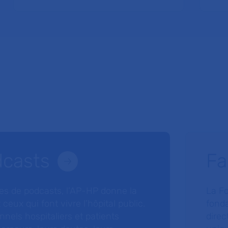
dcasts
Fa
ries de podcasts, l’AP-HP donne la
La F
 ceux qui font vivre l’hôpital public.
fonda
nnels hospitaliers et patients
direc