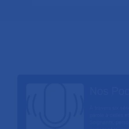
Nos Po
À travers six sé
parole à celles et
Soignants, perso