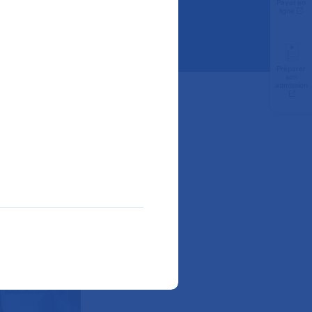
Payer en
ligne
Préparer
son
admission
contres