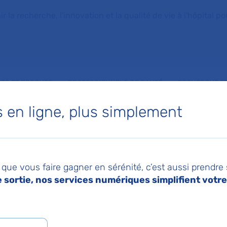
la recherche, l'innovation et la qualité de vie à l'hôpital pou
NTS ET PROCHES
PROFESSIONNELS DE SANTÉ
RECHERCHE ET
en ligne, plus simplement
 : rencontres de
que vous faire gagner en sérénité, c’est aussi prendre
rt de technologies d
sortie, nos services numériques simplifient votre 