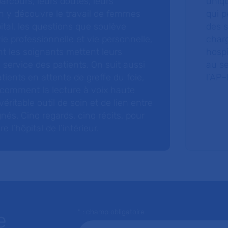
arcours, leurs doutes, leurs
uniq
 y découvre le travail de femmes
qui p
ital, les questions que soulève
des s
 vie professionnelle et vie personnelle,
charg
nt les soignants mettent leurs
hospi
ervice des patients. On suit aussi
au s
tients en attente de greffe du foie,
l’AP–
 comment la lecture à voix haute
éritable outil de soin et de lien entre
nés. Cinq regards, cinq récits, pour
l’hôpital de l’intérieur.
* : champ obligatoire
e