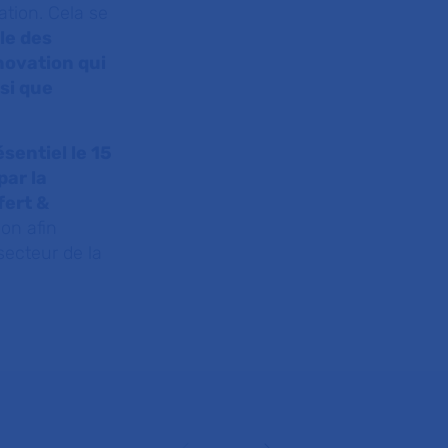
ation. Cela se
le des
novation qui
si que
sentiel le 15
par la
fert &
ion afin
secteur de la