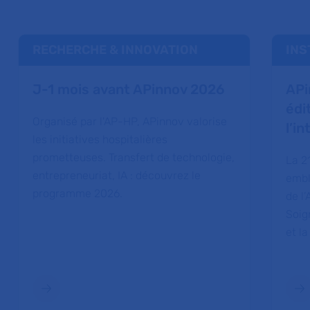
RECHERCHE & INNOVATION
INS
J-1 mois avant APinnov 2026
APi
édi
Organisé par l'AP-HP, APinnov valorise
l’in
les initiatives hospitalières
prometteuses. Transfert de technologie,
La 2
entrepreneuriat, IA : découvrez le
embl
programme 2026.
de l
Soign
et la