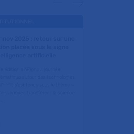
TITUTIONNEL
INSTITUTION
nnov 2025 : retour sur une
APinnov : le
tion placée sous le signe
Trophées de
telligence artificielle
La 18e édition 
transfert de tec
1e édition d'APinnov, journée
s'est déroulée e
ématique autour des technologies
chaque année à 
’AP-HP, s’est tenue sous le thème «
APinnov disting
er, innover, transférer : la science
 …