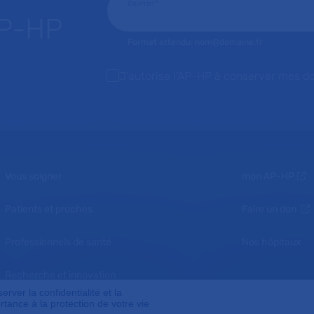
Courriel
*
AP-HP
Format attendu: nom@domaine.fr
J'autorise l'AP-HP à conserver mes d
Vous soigner
mon AP-HP
Patients et proches
Faire un don
Professionnels de santé
Nos hôpitaux
Recherche et innovation
ver la confidentialité et la
tance à la protection de votre vie
Nous connaître