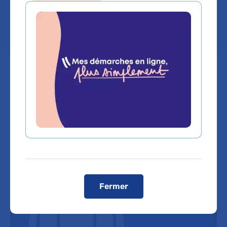
Lieu(x) :
Hôpital Broca - La Collégiale
Fermer