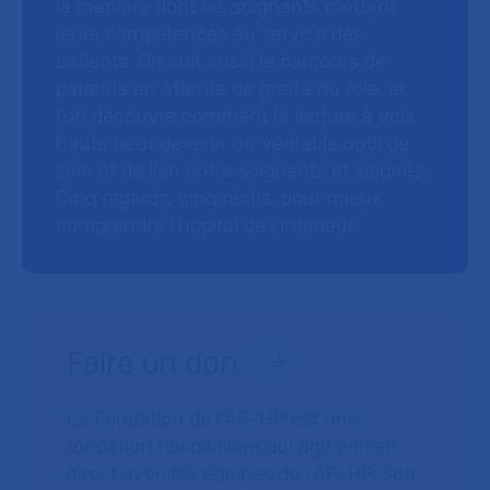
la manière dont les soignants mettent
leurs compétences au service des
patients. On suit aussi le parcours de
patients en attente de greffe du foie, et
l’on découvre comment la lecture à voix
haute peut devenir un véritable outil de
soin et de lien entre soignants et soignés.
Cinq regards, cinq récits, pour mieux
comprendre l’hôpital de l’intérieur.
Faire un don
La Fondation de l’AP-HP est une
fondation hospitalière qui agit en lien
direct avec les équipes de l’AP-HP, son