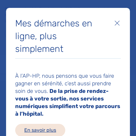
Faites un don à la Fondation de l'AP-HP pour soutenir la
recherche, l'innovation et la qualité de vie à l'hôpital pour les
Mes démarches en
patients et les soignants !
Fermer
ligne, plus
Je fais un don
simplement
MON AP-HP
FAIRE UN DON
NOS HÔPITAUX
Menu
Aff
À l’AP-HP, nous pensons que vous faire
Accueil
Dr ABBES KATIA
gagner en sérénité, c’est aussi prendre
soin de vous.
De la prise de rendez-
Dr KATIA ABBES
vous à votre sortie, nos services
numériques simplifient votre parcours
à l’hôpital.
Service(s) :
Service de Gériatrie 2
En savoir plus