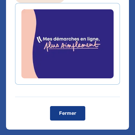
orthopédique,
traumatologique et de
traitement des tumeurs de
l'appareil locomoteur
Hôpital Cochin - Port-Royal
27 rue du Faubourg Saint-Jacques
75014 Paris
Voir toutes les informations de contact
Les consultations publiques de ce médecin sont
conventionnées secteur 1 (tarifs de l'AP-HP)
Fermer
Voir le plan de l'hôpital