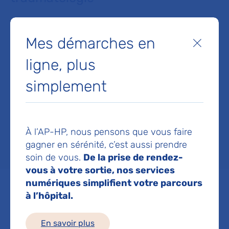
Service(s) :
Service de Chirurgie
Mes démarches en
Fermer
orthopédique, traumatologique et de
ligne, plus
traitement des tumeurs de l'appareil
locomoteur
,
Service de Chirurgie
simplement
orthopédique et traumatologie
Lieu(x) :
Hôpital Cochin - Port-Royal
,
À l’AP-HP, nous pensons que vous faire
Hôpital européen Georges-Pompidou
gagner en sérénité, c’est aussi prendre
soin de vous.
De la prise de rendez-
vous à votre sortie, nos services
numériques simplifient votre parcours
à l’hôpital.
Service de Chirurgie
En savoir plus