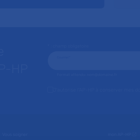
* : champ obligatoire
e
Courriel
*
AP-HP
Format attendu: nom@domaine.fr
J'autorise l'AP-HP à conserver mes d
Vous soigner
mon AP-HP