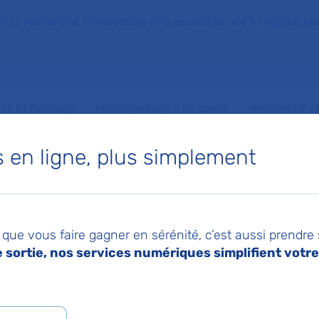
la recherche, l'innovation et la qualité de vie à l'hôpital pou
NTS ET PROCHES
PROFESSIONNELS DE SANTÉ
RECHERCHE ET
en ligne, plus simplement
A IMENE AOUNALLA
que vous faire gagner en sérénité, c’est aussi prendre
sortie, nos services numériques simplifient votre 
de Gériatrie aiguë
uropéen Georges-Pompidou