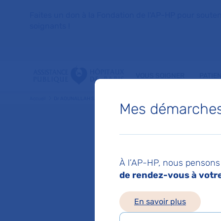
Faites un don à la Fondation de l'AP-HP pour soutenir 
soignants !
VOUS SOIGNER
PATIE
Accueil
Dr AOUNALLAH SAFA IMENE
Mes démarches 
Dr SAF
À l’AP-HP, nous pensons 
de rendez-vous à votre 
Service(s) :
Service 
En savoir plus
Lieu(x) :
Hôpital e