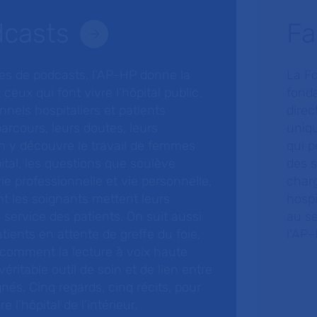
dcasts
Fa
ries de podcasts, l’AP-HP donne la
La F
 ceux qui font vivre l’hôpital public.
fonda
nnels hospitaliers et patients
direc
arcours, leurs doutes, leurs
uniq
 y découvre le travail de femmes
qui p
ital, les questions que soulève
des s
 vie professionnelle et vie personnelle,
charg
nt les soignants mettent leurs
hospi
ervice des patients. On suit aussi
au s
tients en attente de greffe du foie,
l’AP–
 comment la lecture à voix haute
éritable outil de soin et de lien entre
nés. Cinq regards, cinq récits, pour
l’hôpital de l’intérieur.