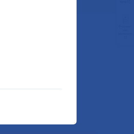
ligne
Préparer
son
admission
liquez sur le service de