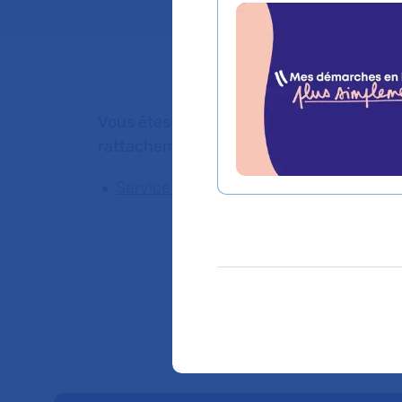
Vous êtes médecin de ville, pour adresser
rattachement du Dr SAFA IMENE AOUN
Service de Gériatrie aiguë