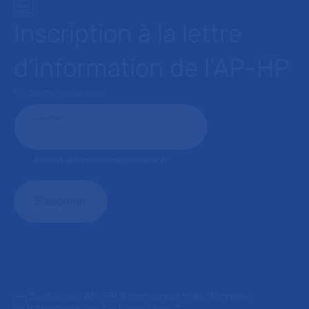
Inscription à la lettre
d’information de l’AP-HP
* : champ obligatoire
Courriel
*
Format attendu: nom@domaine.fr
J'autorise l'AP-HP à conserver mes données
transmises via ce formulaire.
*