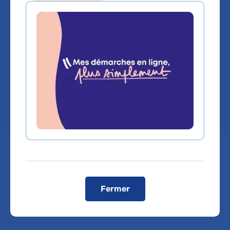
Medecine generale
Service(s) :
Service d'Accueil des urgences
adultes
Lieu(x) :
Hôpital Antoine-Béclère
Fermer