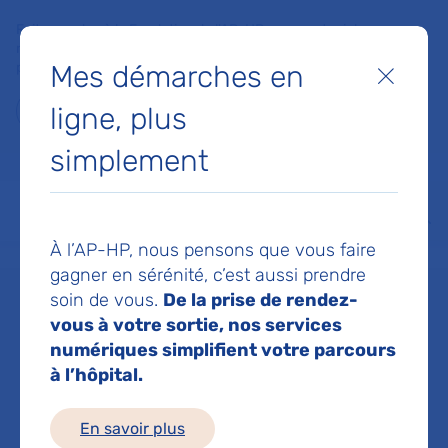
Faites un don à la Fondation de l'AP-HP pour soutenir la
recherche, l'innovation et la qualité de vie à l'hôpital pour les
Mes démarches en
patients et les soignants !
Fermer
ligne, plus
Je fais un don
simplement
MON AP-HP
FAIRE UN DON
NOS HÔPITAUX
Menu
Aff
À l’AP-HP, nous pensons que vous faire
Accueil
Dr ATTIA DELPHINE
gagner en sérénité, c’est aussi prendre
soin de vous.
De la prise de rendez-
Dr DELPHINE
vous à votre sortie, nos services
numériques simplifient votre parcours
à l’hôpital.
ATTIA
En savoir plus