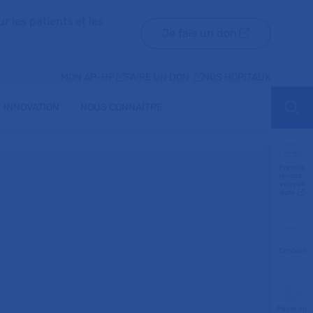
r les patients et les
Je fais un don
MON AP-HP
FAIRE UN DON
NOS HÔPITAUX
 INNOVATION
NOUS CONNAÎTRE
Aff
Prendre
rendez-
vous en
ligne
Contact
Payer en