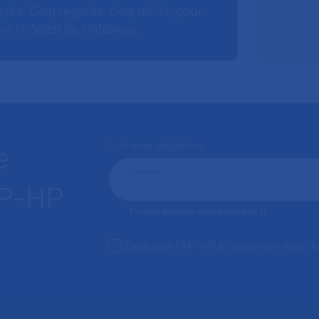
nés. Cinq regards, cinq récits, pour
l’hôpital de l’intérieur.
* : champ obligatoire
e
Courriel
*
AP-HP
Format attendu: nom@domaine.fr
J'autorise l'AP-HP à conserver mes d