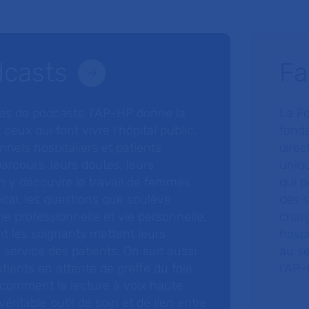
dcasts
Fa
ries de podcasts, l’AP-HP donne la
La F
 ceux qui font vivre l’hôpital public.
fonda
nnels hospitaliers et patients
direc
arcours, leurs doutes, leurs
uniq
 y découvre le travail de femmes
qui p
ital, les questions que soulève
des s
 vie professionnelle et vie personnelle,
charg
nt les soignants mettent leurs
hospi
ervice des patients. On suit aussi
au s
tients en attente de greffe du foie,
l’AP–
 comment la lecture à voix haute
éritable outil de soin et de lien entre