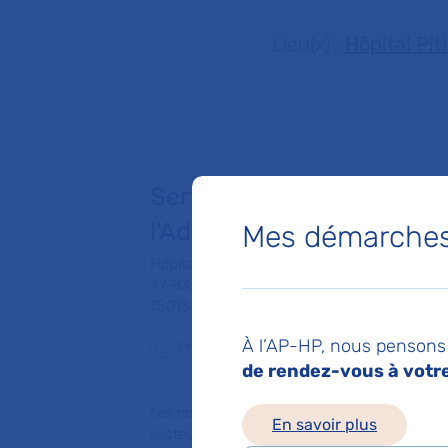
Lieu(x) :
Hôpital Pit
Service de Psychiatrie de 
l'Adolescent
Mes démarches 
Hôpital Pitié-Salpêtrière
47-83 boulevard de l'Hôpital
75013 Paris
À l’AP-HP, nous pensons 
Prise de rendez-vous :
01 42 16 23 63
de rendez-vous à votre 
Les consultations publiques de ce médecin
En savoir plus
secteur 1 (tarifs de l'AP-HP)