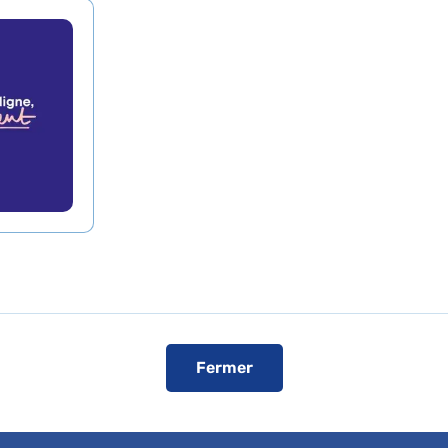
Voir le plan de l'hôpital
ise
cent non sectorisée
Fermer