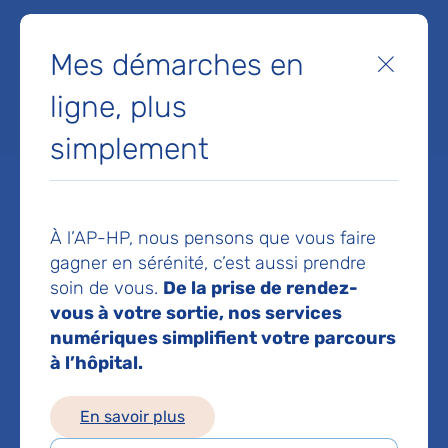
Service(s) :
Service d'Hématologie clinique
Mes démarches en
Fermer
ligne, plus
Lieu(x) :
Hôpital Pitié-Salpêtrière
simplement
À l’AP-HP, nous pensons que vous faire
Service d'Hématologie
gagner en sérénité, c’est aussi prendre
clinique
soin de vous.
De la prise de rendez-
vous à votre sortie, nos services
Hôpital Pitié-Salpêtrière
numériques simplifient votre parcours
47-83 boulevard de l'Hôpital
à l’hôpital.
75013 Paris
Prise de rendez-vous :
01 42 17 61 84
En savoir plus