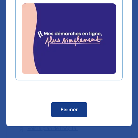
Voir toutes les informations de contact
Les consultations publiques de ce médecin sont
conventionnées secteur 1 (tarifs de l'AP-HP)
Comment venir à l'hôpital ?
L’accès « Pitié »
83, bd de l’hôpital est ouvert 7j/7 et 24h/24 pour les
véhicules autorisés et les piétons.
– Métro : ligne 5 (station Saint-Marcel)
– Bus : 91 et 57 (arrêt Saint-Marcel)
L’accès « Vincent Auriol
» 52 bd Vincent Auriol est ouvert
du lundi au vendredi, de 6h00 à 18h pour les véhicules
autorisés et de 6h00 à 21h30 pour les piétons.
– Métro : ligne 6 (station Chevaleret)
– Bus : 27 (arrêt Nationale)
Fermer
Voir le plan de l'hôpital