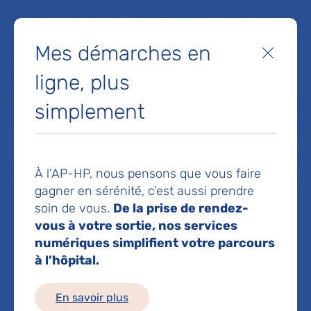
Faites un don à la Fondation de l'AP-HP pour soutenir la
recherche, l'innovation et la qualité de vie à l'hôpital pour les
Mes démarches en
patients et les soignants !
Fermer
ligne, plus
Je fais un don
simplement
MON AP-HP
FAIRE UN DON
NOS HÔPITAUX
Menu
Aff
À l’AP-HP, nous pensons que vous faire
Accueil
Dr BAOUCHE RACHIDA
gagner en sérénité, c’est aussi prendre
soin de vous.
De la prise de rendez-
Dr RACHIDA
vous à votre sortie, nos services
numériques simplifient votre parcours
à l’hôpital.
BAOUCHE
En savoir plus