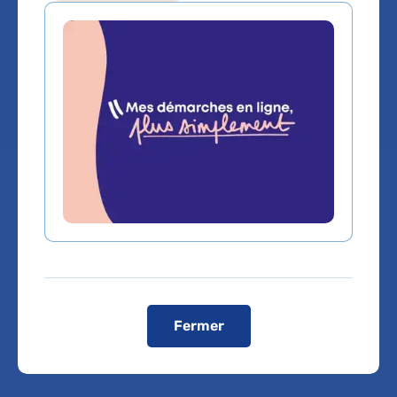
Service(s) :
Service de Gériatrie 1
Lieu(x) :
Hôpital Broca - La Collégiale
Vous êtes médecin de ville, pour adresser vos
patients ou bénéficier d'une expertise médicale,
cliquez sur le service de rattachement du Dr
RACHIDA BAOUCHE
Fermer
Service de Gériatrie 1