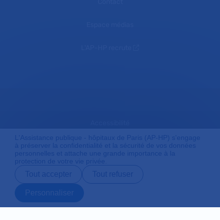
Contact
Espace médias
L'AP-HP recrute
Accessibilité
L'Assistance publique - hôpitaux de Paris (AP-HP) s'engage
à préserver la confidentialité et la sécurité de vos données
personnelles et attache une grande importance à la
Mentions légales
protection de votre vie privée.
Tout accepter
Tout refuser
Plan du site
Personnaliser
Prendre rendez-
Contact
Payer en ligne
Préparer son
vous en ligne
admission