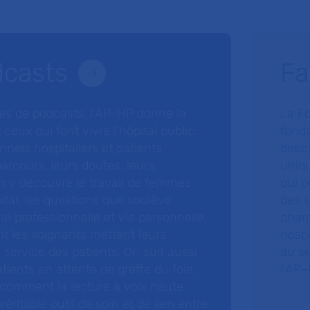
dcasts
Fa
ries de podcasts, l’AP-HP donne la
La F
 ceux qui font vivre l’hôpital public.
fonda
nnels hospitaliers et patients
direc
arcours, leurs doutes, leurs
uniq
 y découvre le travail de femmes
qui p
ital, les questions que soulève
des s
 vie professionnelle et vie personnelle,
charg
nt les soignants mettent leurs
hospi
ervice des patients. On suit aussi
au s
tients en attente de greffe du foie,
l’AP–
 comment la lecture à voix haute
éritable outil de soin et de lien entre