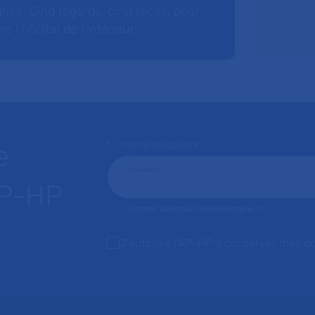
nés. Cinq regards, cinq récits, pour
l’hôpital de l’intérieur.
* : champ obligatoire
e
Courriel
*
AP-HP
Format attendu: nom@domaine.fr
J'autorise l'AP-HP à conserver mes d