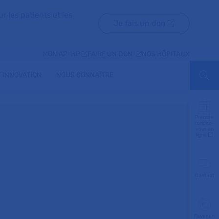
r les patients et les
Je fais un don
MON AP-HP
FAIRE UN DON
NOS HÔPITAUX
 INNOVATION
NOUS CONNAÎTRE
Aff
Prendre
rendez-
vous en
ligne
Contact
Payer en