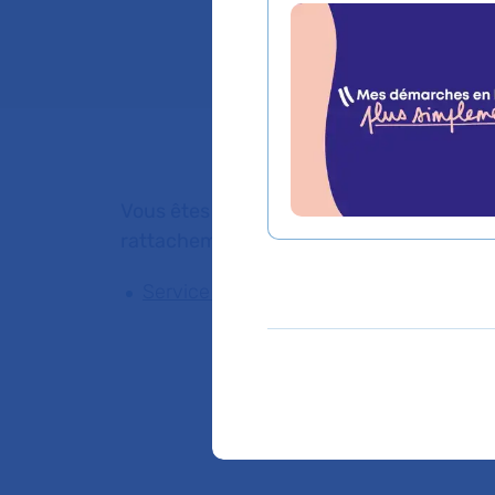
Lieu(x) :
Hôpital e
Vous êtes médecin de ville, pour adresser
rattachement du Dr LAURENCE BAROU
Service de Physiologie - Explorations f