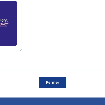
uropéen Georges-Pompidou
 vos patients ou bénéficier d'une expertise médicale, c
SSE
onctionnelles
Fermer