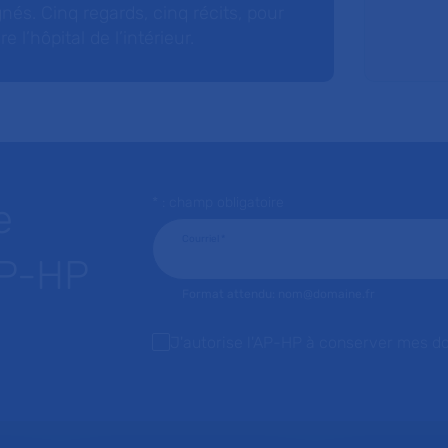
nés. Cinq regards, cinq récits, pour
l’hôpital de l’intérieur.
* : champ obligatoire
e
Courriel
*
AP-HP
Format attendu: nom@domaine.fr
J'autorise l'AP-HP à conserver mes d