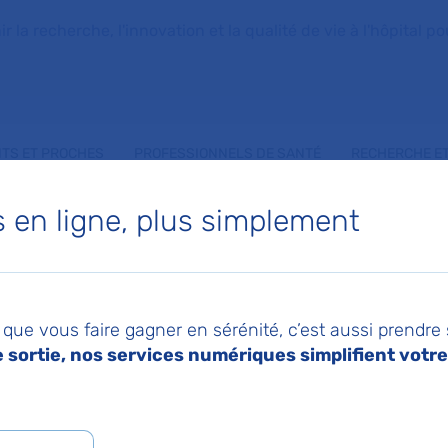
la recherche, l'innovation et la qualité de vie à l'hôpital pou
NTS ET PROCHES
PROFESSIONNELS DE SANTÉ
RECHERCHE ET
en ligne, plus simplement
RENCE BAROUSSE
que vous faire gagner en sérénité, c’est aussi prendre
sortie, nos services numériques simplifient votre 
de Physiologie - Explorations fonctionnelles