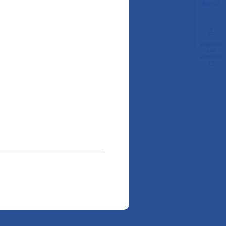
ligne
Préparer
son
admission
liquez sur le service de