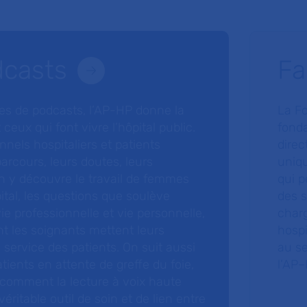
dcasts
Fa
ries de podcasts, l’AP-HP donne la
La F
 ceux qui font vivre l’hôpital public.
fonda
nnels hospitaliers et patients
direc
arcours, leurs doutes, leurs
uniq
 y découvre le travail de femmes
qui p
ital, les questions que soulève
des s
 vie professionnelle et vie personnelle,
charg
nt les soignants mettent leurs
hospi
ervice des patients. On suit aussi
au s
tients en attente de greffe du foie,
l’AP–
 comment la lecture à voix haute
éritable outil de soin et de lien entre