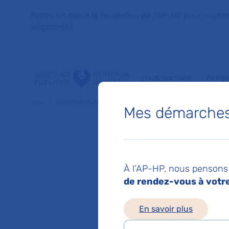
Faites un don à la Fondation de l'AP-HP pour soutenir 
soignants !
VOUS SOIGNER
PATIE
Accueil
Dr BAROUSSE LAURENCE
Mes démarches 
Dr LAU
À l’AP-HP, nous pensons 
Nephrologie
de rendez-vous à votre 
En savoir plus
Service(s) :
Service 