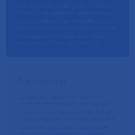
patients en attente de greffe du foie, et
l’on découvre comment la lecture à voix
haute peut devenir un véritable outil de
soin et de lien entre soignants et soignés.
Cinq regards, cinq récits, pour mieux
comprendre l’hôpital de l’intérieur.
Faire un don
La Fondation de l’AP-HP est une
fondation hospitalière qui agit en lien
direct avec les équipes de l’AP-HP, son
unique fondateur. Un modèle innovant
qui permet de soutenir l’organisation
des soins, le confort et la prise en