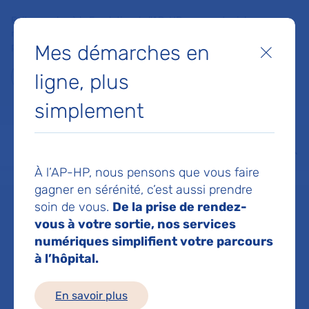
Faites un don à la Fondation de l'AP-HP pour soutenir la
recherche, l'innovation et la qualité de vie à l'hôpital pour les
Mes démarches en
patients et les soignants !
Fermer
ligne, plus
Je fais un don
simplement
MON AP-HP
FAIRE UN DON
NOS HÔPITAUX
Menu
Aff
À l’AP-HP, nous pensons que vous faire
Accueil
Dr BARTOLI MARION
gagner en sérénité, c’est aussi prendre
soin de vous.
De la prise de rendez-
Dr MARION
vous à votre sortie, nos services
numériques simplifient votre parcours
à l’hôpital.
BARTOLI
En savoir plus