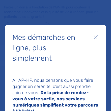
Faites un don à la Fondation de l'AP-HP pour soutenir la
recherche, l'innovation et la qualité de vie à l'hôpital pour les
patients et les soignants !
Je fais un don
Mes démarches en
Fermer
MON AP-HP
FAIRE UN DON
NOS HÔPITAUX
ligne, plus
Menu
Aff
simplement
Accueil
Dr BELGAID LOUISE
Dr LOUISE
À l’AP-HP, nous pensons que vous faire
gagner en sérénité, c’est aussi prendre
soin de vous.
De la prise de rendez-
BELGAID
vous à votre sortie, nos services
numériques simplifient votre parcours