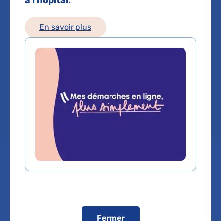
à l’hôpital.
Anesthesie-reanimation
En savoir plus
Service(s) :
Service d'Anesthésie
réanimation
,
Service de Service de
Gynécologie-Obstétrique - Maternité
Lieu(x) :
Hôpital Pitié-Salpêtrière
Vous êtes médecin de ville, pour adresser vos
patients ou bénéficier d'une expertise médicale,
cliquez sur le service de rattachement du Dr
Fermer