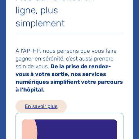
plastique, reconstructrice
ligne, plus
et esthétique
simplement
Hôpital européen Georges-Pompidou
20 rue Leblanc
75015 Paris
Prise de rendez-vous :
01 56 09 57 00
À l’AP-HP, nous pensons que vous faire
gagner en sérénité, c’est aussi prendre
soin de vous.
De la prise de rendez-
Les consultations publiques de ce médecin sont
vous à votre sortie, nos services
conventionnées secteur 1 (tarifs de l'AP-HP)
numériques simplifient votre parcours
à l’hôpital.
Comment venir à l'hôpital ?
Métro Ligne 8
En savoir plus
: Arrêt Balard
RER C
: Arrêt Gare du Pont du Garigliano - Hôpital
européen Georges-Pompidou
Tram 3a
: Arrêt Balard
Bus
: 30 42 88 169 . Arrêt Rue leblanc
Voir le plan de l'hôpital