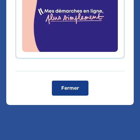
Domaines d'expertise
Chirurgie plastique (reconstructrice et
esthétique)
Fermer