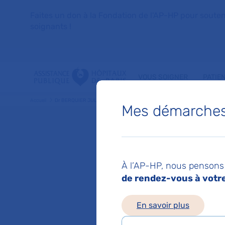
Faites un don à la Fondation de l'AP-HP pour soutenir 
soignants !
VOUS SOIGNER
PATIE
Accueil
Dr BERQUIER JULIETTE
Mes démarches 
Dr JUL
À l’AP-HP, nous pensons 
Pediatrie
de rendez-vous à votre 
En savoir plus
Service(s) :
Service