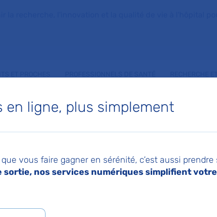
la recherche, l'innovation et la qualité de vie à l'hôpital pou
NTS ET PROCHES
PROFESSIONNELS DE SANTÉ
RECHERCHE ET
en ligne, plus simplement
IETTE BERQUIER
que vous faire gagner en sérénité, c’est aussi prendre
sortie, nos services numériques simplifient votre 
 de Pédiatrie