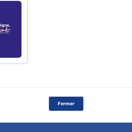
an-Verdier
 vos patients ou bénéficier d'une expertise médicale, c
R
Fermer