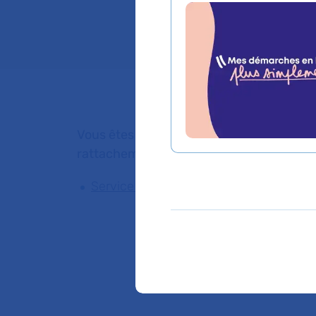
Lieu(x) :
Hôpital Je
Vous êtes médecin de ville, pour adresser
rattachement du Dr JULIETTE BERQUIE
Service de Pédiatrie