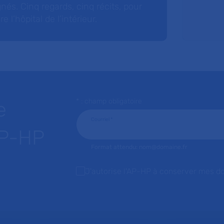
nés. Cinq regards, cinq récits, pour
l’hôpital de l’intérieur.
* : champ obligatoire
e
Courriel
*
AP-HP
Format attendu: nom@domaine.fr
J'autorise l'AP-HP à conserver mes d