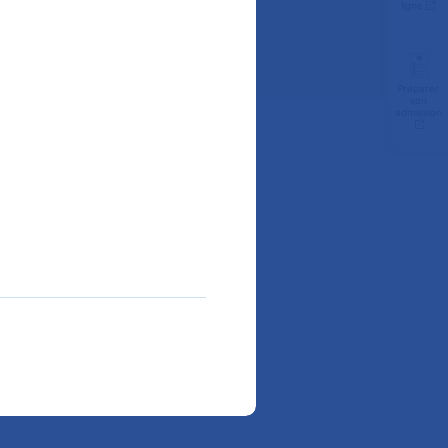
ligne
Préparer
son
admission
liquez sur le service de