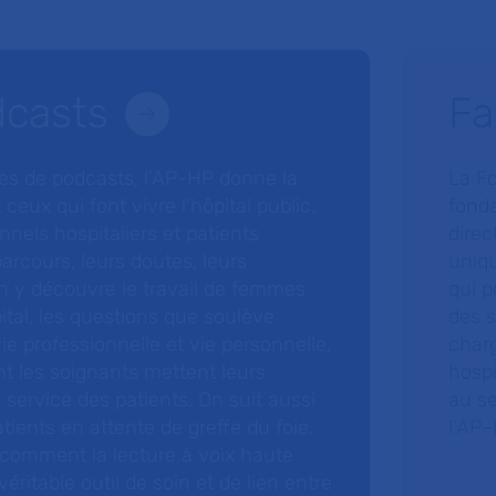
dcasts
Fa
ries de podcasts, l’AP-HP donne la
La F
 ceux qui font vivre l’hôpital public.
fonda
nnels hospitaliers et patients
direc
arcours, leurs doutes, leurs
uniq
 y découvre le travail de femmes
qui p
ital, les questions que soulève
des s
 vie professionnelle et vie personnelle,
charg
nt les soignants mettent leurs
hospi
ervice des patients. On suit aussi
au s
tients en attente de greffe du foie,
l’AP–
 comment la lecture à voix haute
éritable outil de soin et de lien entre