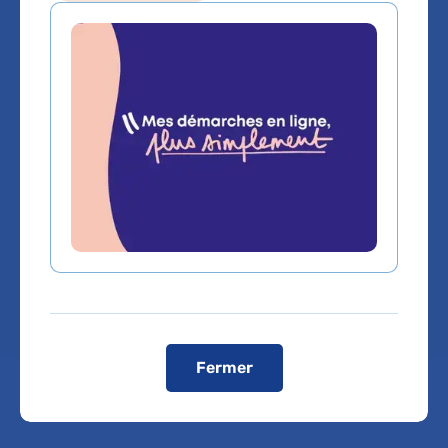
MONTEZIN
Anatomie et cytologie
pathologiques
Service(s) :
Service d'Anatomie et cytologie
pathologiques
Lieu(x) :
Hôpital Pitié-Salpêtrière
Fermer