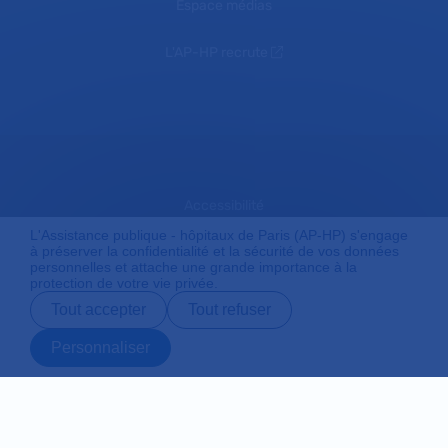
Espace médias
L'AP-HP recrute
Accessibilité
L'Assistance publique - hôpitaux de Paris (AP-HP) s'engage
à préserver la confidentialité et la sécurité de vos données
personnelles et attache une grande importance à la
Mentions légales
protection de votre vie privée.
Tout accepter
Tout refuser
Plan du site
Personnaliser
Prendre rendez-
Contact
Payer en ligne
Préparer son
vous en ligne
admission
Protection des données personnelles