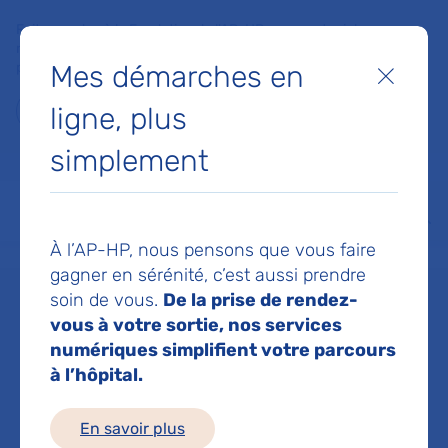
Faites un don à la Fondation de l'AP-HP pour soutenir la
recherche, l'innovation et la qualité de vie à l'hôpital pour les
Mes démarches en
patients et les soignants !
Fermer
ligne, plus
Je fais un don
simplement
MON AP-HP
FAIRE UN DON
NOS HÔPITAUX
Menu
Aff
À l’AP-HP, nous pensons que vous faire
Accueil
Dr BIGORGNE-MONTEZIN CLAUDE
gagner en sérénité, c’est aussi prendre
soin de vous.
De la prise de rendez-
Dr CLAUDE
vous à votre sortie, nos services
numériques simplifient votre parcours
à l’hôpital.
BIGORGNE-
En savoir plus