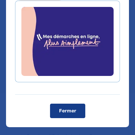
Service(s) :
Service de Médecine bucco-
dentaire
,
Service de Département
Ambulatoire
,
Service de Consultations
,
Service de Médecine bucco-dentaire
Lieu(x) :
Hôpital Dupuytren
,
Hôpital
Georges-Clemenceau
,
Hôpital Henri-
Mondor
Fermer
Prendre rendez-vous