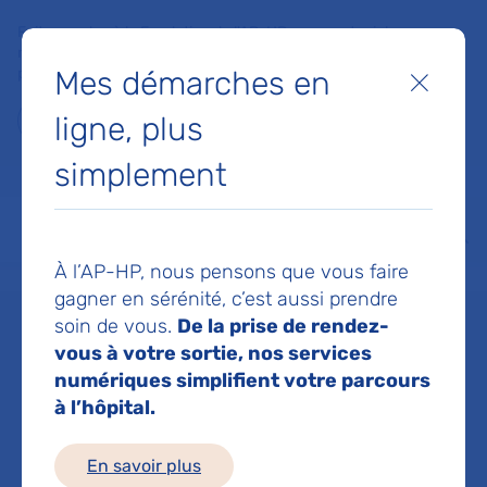
Faites un don à la Fondation de l'AP-HP pour soutenir la
recherche, l'innovation et la qualité de vie à l'hôpital pour les
Mes démarches en
patients et les soignants !
Fermer
ligne, plus
Je fais un don
simplement
MON AP-HP
FAIRE UN DON
NOS HÔPITAUX
Menu
Aff
À l’AP-HP, nous pensons que vous faire
Accueil
Dr BODINEAU AGNES
gagner en sérénité, c’est aussi prendre
soin de vous.
De la prise de rendez-
Dr AGNES
vous à votre sortie, nos services
numériques simplifient votre parcours
à l’hôpital.
BODINEAU
En savoir plus