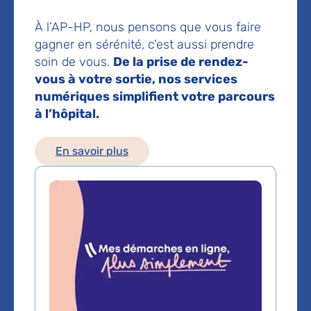
92700 Colombes
À l’AP-HP, nous pensons que vous faire
Prise de rendez-vous :
01 47 60 68 00
gagner en sérénité, c’est aussi prendre
soin de vous.
De la prise de rendez-
Voir toutes les informations de contact
vous à votre sortie, nos services
numériques simplifient votre parcours
à l’hôpital.
Les consultations publiques de ce médecin sont
conventionnées secteur 1 (tarifs de l'AP-HP)
En savoir plus
Comment venir à l'hôpital ?
Moyens d’accès :
Bus :
Gare de Colombes puis bus 304 arrêt hôpital Louis-
Mourier
Métro :
Ligne 13 destination Les Courtilles
station Asnières puis bus 304 arrêt hôpital Louis-Mourier
T2 :
station parc Pierre Lagravère puis bus 304 arrêt
hôpital Louis-Mourier
RER A :
Gare de Nanterre-Université puis bus 304 arrêt
hôpital Louis-Mourier