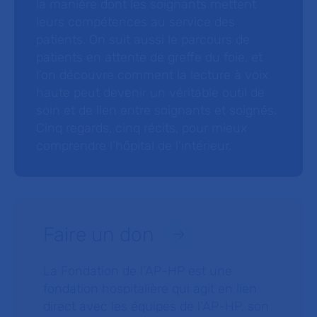
la manière dont les soignants mettent
leurs compétences au service des
patients. On suit aussi le parcours de
patients en attente de greffe du foie, et
l’on découvre comment la lecture à voix
haute peut devenir un véritable outil de
soin et de lien entre soignants et soignés.
Cinq regards, cinq récits, pour mieux
comprendre l’hôpital de l’intérieur.
Faire un don
La Fondation de l’AP-HP est une
fondation hospitalière qui agit en lien
direct avec les équipes de l’AP-HP, son