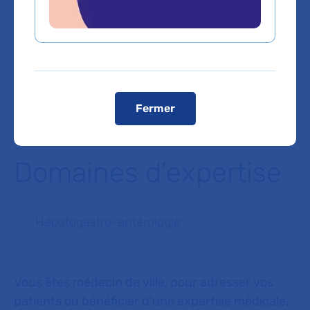
Voiture :
Autoroute A86 sortie Colombes Centre (pas de
possibilité de stationner dans l'enceinte de l'hôpital sauf si
détenteur de la carte mobilité inclusion (CMI)
stationnement)
Télécharger le plan de l'hôpital :
Plan Louis-Mourier
Voir le plan de l'hôpital
Fermer
Domaines d'expertise
Hépatogastro-entérologie
Vous êtes médecin de ville, pour adresser vos
patients ou bénéficier d'une expertise médicale,