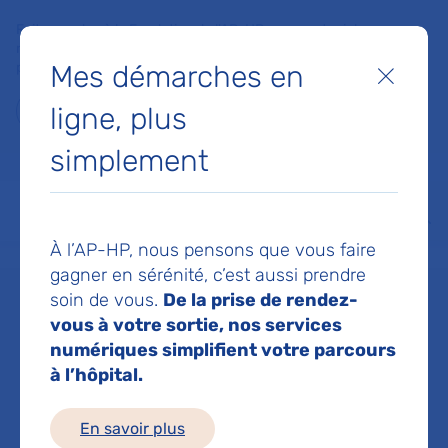
Faites un don à la Fondation de l'AP-HP pour soutenir la
recherche, l'innovation et la qualité de vie à l'hôpital pour les
Mes démarches en
patients et les soignants !
Fermer
ligne, plus
Je fais un don
simplement
MON AP-HP
FAIRE UN DON
NOS HÔPITAUX
Menu
Aff
À l’AP-HP, nous pensons que vous faire
Accueil
Dr BOURSTYN EDWIGE
gagner en sérénité, c’est aussi prendre
soin de vous.
De la prise de rendez-
Dr EDWIGE
vous à votre sortie, nos services
numériques simplifient votre parcours
à l’hôpital.
BOURSTYN
En savoir plus