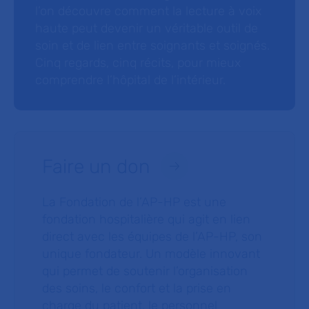
l’on découvre comment la lecture à voix
haute peut devenir un véritable outil de
soin et de lien entre soignants et soignés.
Cinq regards, cinq récits, pour mieux
comprendre l’hôpital de l’intérieur.
Faire un don
La Fondation de l’AP-HP est une
fondation hospitalière qui agit en lien
direct avec les équipes de l’AP-HP, son
unique fondateur. Un modèle innovant
qui permet de soutenir l’organisation
des soins, le confort et la prise en
charge du patient, le personnel