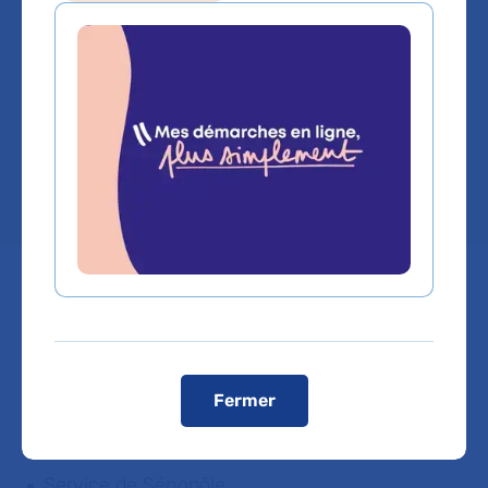
Chirurgie generale
Service(s) :
Service de Sénopôle
Lieu(x) :
Hôpital Saint-Louis
Vous êtes médecin de ville, pour adresser vos
patients ou bénéficier d'une expertise médicale,
Fermer
cliquez sur le service de rattachement du Dr
EDWIGE BOURSTYN
Service de Sénopôle