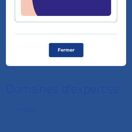
RER Bondy ou RER Aulnay-sous-Bois. Puis
prendre le bus 616 arrêt : Hôp. Jean-Verdier
Bus 146-147-347: arrêt Pasteur Hôp. Jean-
Verdier
TUB ou ligne 616: arrêt Hôp. Jean-Verdier
Ligne 346: arrêt Paul Renaud depuis le Blanc
Mesnil
Fermer
Voir le plan de l'hôpital
Domaines d'expertise
Pédiatrie