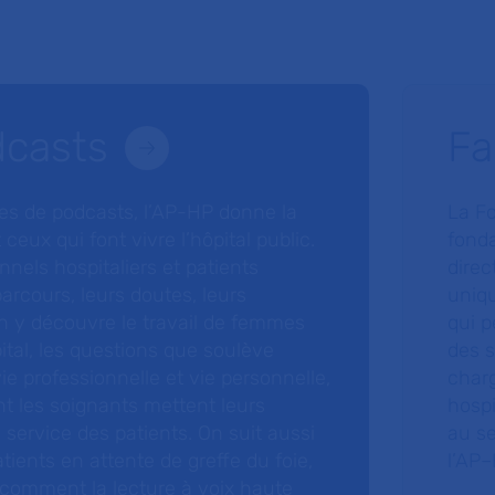
dcasts
Fa
ries de podcasts, l’AP-HP donne la
La F
 ceux qui font vivre l’hôpital public.
fonda
nnels hospitaliers et patients
direc
arcours, leurs doutes, leurs
uniq
 y découvre le travail de femmes
qui p
ital, les questions que soulève
des s
 vie professionnelle et vie personnelle,
charg
nt les soignants mettent leurs
hospi
ervice des patients. On suit aussi
au s
tients en attente de greffe du foie,
l’AP–
 comment la lecture à voix haute