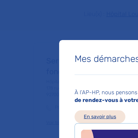
Lieu(x) :
Hôpital Lo
Mes démarches 
Service de Physiologie - 
fonctionnelles - Centre de
Hôpital Louis-Mourier
178 rue des Renouillers
À l’AP-HP, nous pensons 
92700 Colombes
de rendez-vous à votre 
Prise de rendez-vous :
01 47 60 62 48
En savoir plus
Voir toutes les informations de contact