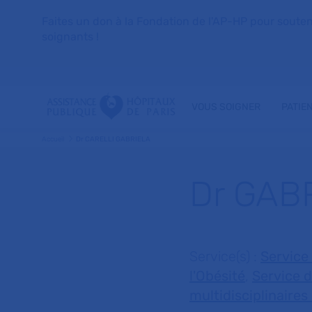
Faites un don à la Fondation de l'AP-HP pour soutenir 
soignants !
VOUS SOIGNER
PATIE
Accueil
Dr CARELLI GABRIELA
Dr GAB
Service(s) :
Service 
l'Obésité
,
Service d
multidisciplinaire