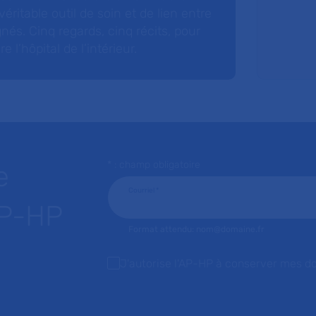
éritable outil de soin et de lien entre
nés. Cinq regards, cinq récits, pour
l’hôpital de l’intérieur.
* : champ obligatoire
e
Courriel
*
AP-HP
Format attendu: nom@domaine.fr
J'autorise l'AP-HP à conserver mes d