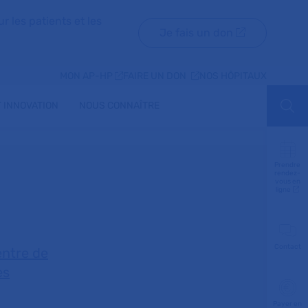
r les patients et les
Je fais un don
MON AP-HP
FAIRE UN DON
NOS HÔPITAUX
 INNOVATION
NOUS CONNAÎTRE
Aff
Prendre
rendez-
vous en
ligne
Contact
entre de
es
Payer en