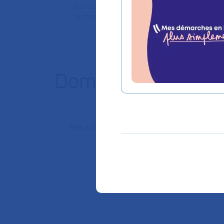
Les consultations publiques de ce médecin
secteur 1 (tarifs de l'AP-HP)
Domaines d'expert
Neurologie