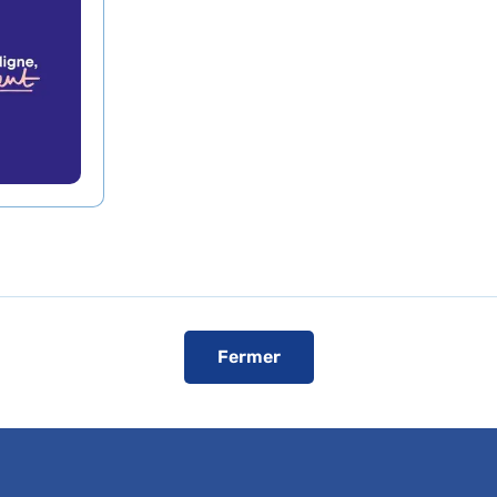
 sont conventionnées
ise
Fermer