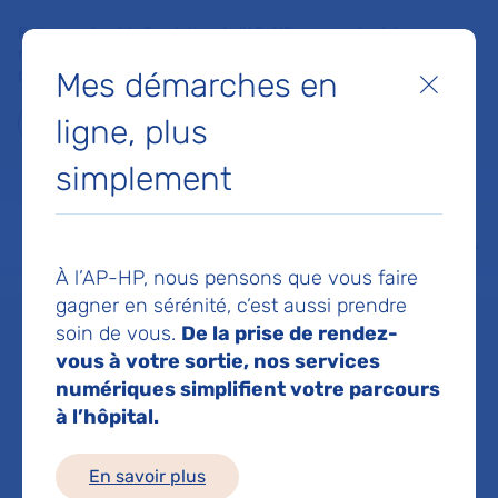
Faites un don à la Fondation de l'AP-HP pour soutenir la
recherche, l'innovation et la qualité de vie à l'hôpital pour les
Mes démarches en
patients et les soignants !
Fermer
ligne, plus
Je fais un don
simplement
MON AP-HP
FAIRE UN DON
NOS HÔPITAUX
Menu
Aff
À l’AP-HP, nous pensons que vous faire
Accueil
Dr CELERS PIERRE
gagner en sérénité, c’est aussi prendre
soin de vous.
De la prise de rendez-
Dr PIERRE
vous à votre sortie, nos services
numériques simplifient votre parcours
à l’hôpital.
CELERS
En savoir plus