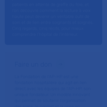
patients en attente de greffe du foie, et
l’on découvre comment la lecture à voix
haute peut devenir un véritable outil de
soin et de lien entre soignants et soignés.
Cinq regards, cinq récits, pour mieux
comprendre l’hôpital de l’intérieur.
Faire un don
La Fondation de l’AP-HP est une
fondation hospitalière qui agit en lien
direct avec les équipes de l’AP-HP, son
unique fondateur. Un modèle innovant
qui permet de soutenir l’organisation
des soins, le confort et la prise en