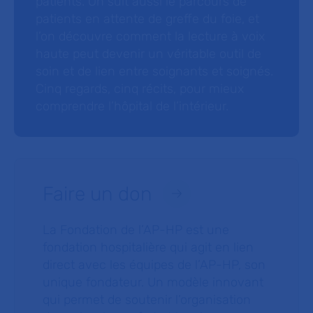
patients. On suit aussi le parcours de
patients en attente de greffe du foie, et
l’on découvre comment la lecture à voix
haute peut devenir un véritable outil de
soin et de lien entre soignants et soignés.
Cinq regards, cinq récits, pour mieux
comprendre l’hôpital de l’intérieur.
Faire un don
La Fondation de l’AP-HP est une
fondation hospitalière qui agit en lien
direct avec les équipes de l’AP-HP, son
unique fondateur. Un modèle innovant
qui permet de soutenir l’organisation