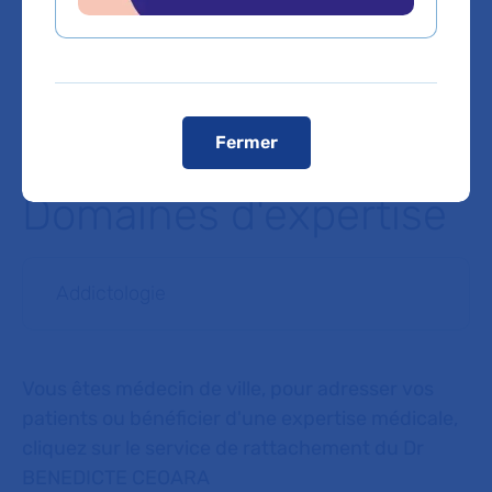
Porte de Sèvres, direction Issy centre
Un parking public payant est accessible boulevard
Gambetta en face de l’Hôpital
Voir le plan de l'hôpital
Fermer
Domaines d'expertise
Addictologie
Vous êtes médecin de ville, pour adresser vos
patients ou bénéficier d'une expertise médicale,
cliquez sur le service de rattachement du Dr
BENEDICTE CEOARA