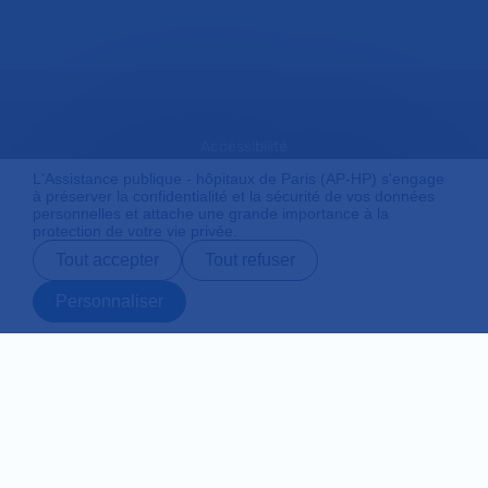
Accessibilité
L'Assistance publique - hôpitaux de Paris (AP-HP) s'engage
à préserver la confidentialité et la sécurité de vos données
personnelles et attache une grande importance à la
Mentions légales
protection de votre vie privée.
Tout accepter
Tout refuser
Plan du site
Personnaliser
Prendre rendez-
Contact
Payer en ligne
Préparer son
vous en ligne
admission
Protection des données personnelles