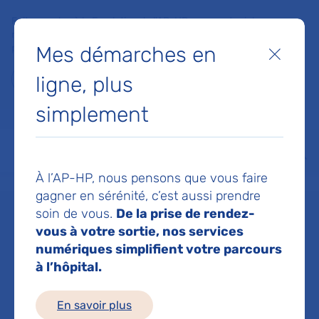
Faites un don à la Fondation de l'AP-HP pour soutenir la
recherche, l'innovation et la qualité de vie à l'hôpital pour les
Mes démarches en
patients et les soignants !
Fermer
ligne, plus
Je fais un don
simplement
MON AP-HP
FAIRE UN DON
NOS HÔPITAUX
Menu
Aff
À l’AP-HP, nous pensons que vous faire
Accueil
Dr CEZ ALEXANDRE
gagner en sérénité, c’est aussi prendre
soin de vous.
De la prise de rendez-
Dr ALEXANDRE
vous à votre sortie, nos services
numériques simplifient votre parcours
à l’hôpital.
CEZ
En savoir plus