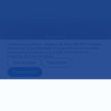
Accessibilité
L'Assistance publique - hôpitaux de Paris (AP-HP) s'engage
à préserver la confidentialité et la sécurité de vos données
personnelles et attache une grande importance à la
Mentions légales
protection de votre vie privée.
Tout accepter
Tout refuser
Plan du site
Personnaliser
Prendre rendez-
Contact
Payer en ligne
Préparer son
vous en ligne
admission
Protection des données personnelles