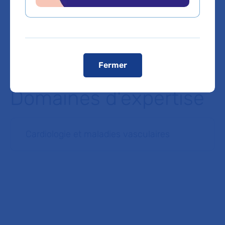
Porte de Sèvres, direction Issy centre
Un parking public payant est accessible boulevard
Gambetta en face de l’Hôpital
Voir le plan de l'hôpital
Fermer
Domaines d'expertise
Cardiologie et maladies vasculaires