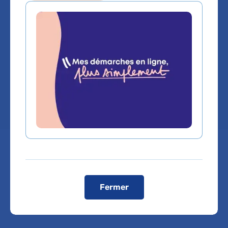
Radio-diagnostic
Service(s) :
Service d'Imagerie diagnostique
et interventionnelle
Lieu(x) :
Hôpital Bichat - Claude-Bernard
Fermer