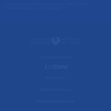
J'autorise l'AP-HP à conserver mes données
transmises via ce formulaire.
*
Nos réseaux sociaux
Facebook
Instagram
Linkedin
Youtube
Bluesky
Vous soigner
Patients et proches
Professionnels de santé