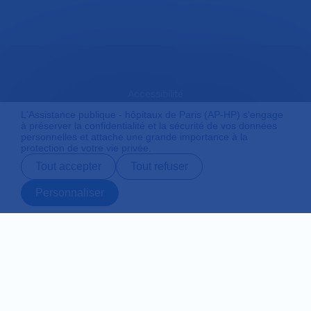
Accessibilité
L'Assistance publique - hôpitaux de Paris (AP-HP) s'engage
à préserver la confidentialité et la sécurité de vos données
personnelles et attache une grande importance à la
Mentions légales
protection de votre vie privée.
Tout accepter
Tout refuser
Plan du site
Personnaliser
Prendre rendez-
Contact
Payer en ligne
Préparer son
vous en ligne
admission
Protection des données personnelles