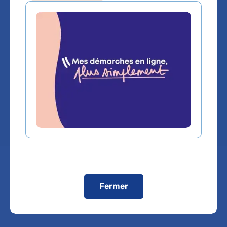
Anatomie et cytologie
pathologiques
Service(s) :
Service d'Anatomie et cytologie
pathologiques
Lieu(x) :
Hôpital Pitié-Salpêtrière
Fermer