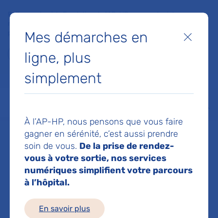
Faites un don à la Fondation de l'AP-HP pour soutenir la
recherche, l'innovation et la qualité de vie à l'hôpital pour les
Mes démarches en
patients et les soignants !
Fermer
ligne, plus
Je fais un don
simplement
MON AP-HP
FAIRE UN DON
NOS HÔPITAUX
Menu
Aff
À l’AP-HP, nous pensons que vous faire
Accueil
Dr CHARLOTTE FREDERIC
gagner en sérénité, c’est aussi prendre
soin de vous.
De la prise de rendez-
Dr FREDERIC
vous à votre sortie, nos services
numériques simplifient votre parcours
à l’hôpital.
CHARLOTTE
En savoir plus