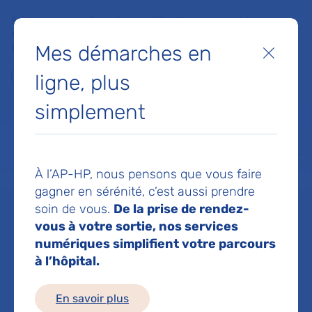
Faites un don à la Fondation de l'AP-HP pour soutenir la
recherche, l'innovation et la qualité de vie à l'hôpital pour les
Mes démarches en
patients et les soignants !
Fermer
ligne, plus
Je fais un don
simplement
MON AP-HP
FAIRE UN DON
NOS HÔPITAUX
Menu
Aff
À l’AP-HP, nous pensons que vous faire
Accueil
Dr CHARPENTIER ETIENNE
gagner en sérénité, c’est aussi prendre
soin de vous.
De la prise de rendez-
Dr ETIENNE
vous à votre sortie, nos services
numériques simplifient votre parcours
à l’hôpital.
CHARPENTIER
En savoir plus