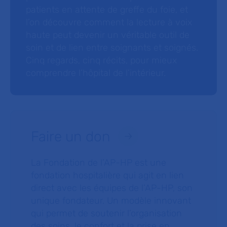
patients en attente de greffe du foie, et
l’on découvre comment la lecture à voix
haute peut devenir un véritable outil de
soin et de lien entre soignants et soignés.
Cinq regards, cinq récits, pour mieux
comprendre l’hôpital de l’intérieur.
Faire un don
La Fondation de l’AP-HP est une
fondation hospitalière qui agit en lien
direct avec les équipes de l’AP-HP, son
unique fondateur. Un modèle innovant
qui permet de soutenir l’organisation
des soins, le confort et la prise en