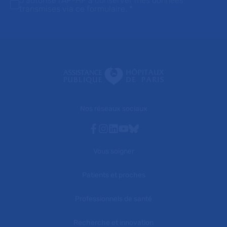
J'autorise l'AP-HP à conserver mes données
transmises via ce formulaire.
*
Nos réseaux sociaux
Facebook
Instagram
Linkedin
Youtube
Bluesky
Vous soigner
Patients et proches
Professionnels de santé
Recherche et innovation