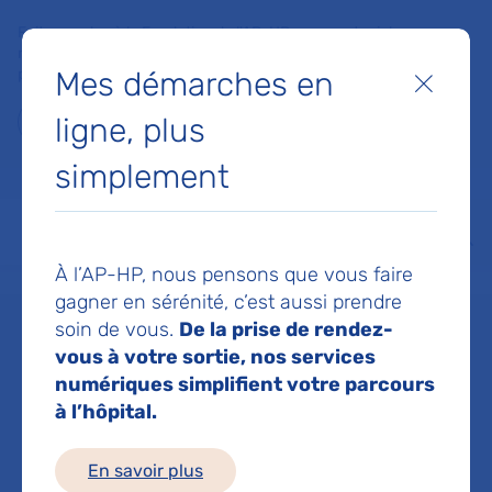
Faites un don à la Fondation de l'AP-HP pour soutenir la
recherche, l'innovation et la qualité de vie à l'hôpital pour les
Mes démarches en
patients et les soignants !
Fermer
ligne, plus
Je fais un don
simplement
MON AP-HP
FAIRE UN DON
NOS HÔPITAUX
Menu
Aff
À l’AP-HP, nous pensons que vous faire
Accueil
Dr COINTAT VIRGINIE
gagner en sérénité, c’est aussi prendre
soin de vous.
De la prise de rendez-
Dr VIRGINIE
vous à votre sortie, nos services
numériques simplifient votre parcours
à l’hôpital.
COINTAT
En savoir plus