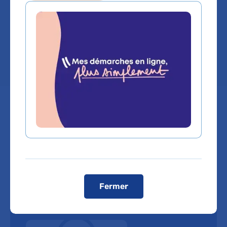
Service(s) :
Service de Génétique
Lieu(x) :
Hôpital Bichat - Claude-Bernard
Fermer