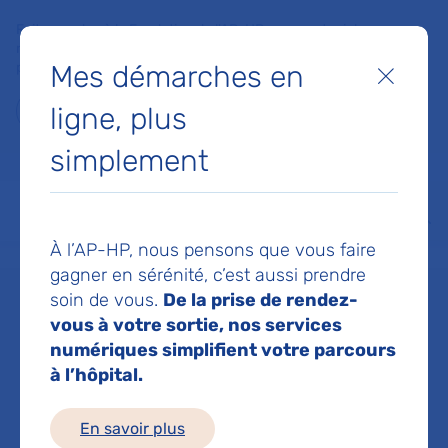
Faites un don à la Fondation de l'AP-HP pour soutenir la
recherche, l'innovation et la qualité de vie à l'hôpital pour les
Mes démarches en
patients et les soignants !
Fermer
ligne, plus
Je fais un don
simplement
MON AP-HP
FAIRE UN DON
NOS HÔPITAUX
Menu
Aff
À l’AP-HP, nous pensons que vous faire
Accueil
Dr COSTE THIBAULT
gagner en sérénité, c’est aussi prendre
soin de vous.
De la prise de rendez-
Dr THIBAULT
vous à votre sortie, nos services
numériques simplifient votre parcours
à l’hôpital.
COSTE
En savoir plus