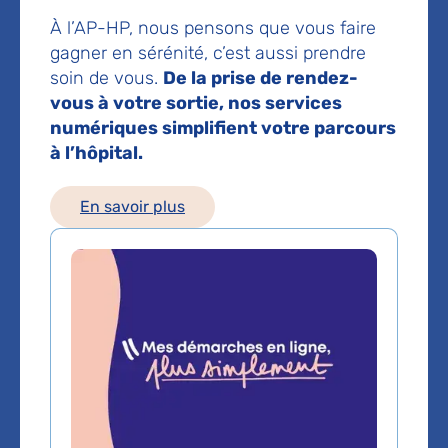
Hôpital Bichat - Claude-Bernard
À l’AP-HP, nous pensons que vous faire
46 rue Henri-Huchard
75018 Paris
gagner en sérénité, c’est aussi prendre
soin de vous.
De la prise de rendez-
Prendre rendez-vous en ligne
vous à votre sortie, nos services
Prise de rendez-vous :
01 40 25 82 39
numériques simplifient votre parcours
à l’hôpital.
Les consultations publiques de ce médecin sont
En savoir plus
conventionnées secteur 1 (tarifs de l'AP-HP)
Comment venir à l'hôpital ?
Comment venir ?
En métro
: ligne 13 - Porte de Saint-Ouen
En bus
: 540, 21 : Station Porte de Saint-Ouen / 60, 95,
137 : Station Porte Montmartre / 31 : Station Guy-Môcquet
T3b :
station Porte de Saint-Ouen
En RER
: ligne C : arrêt Saint-Ouen (15mm à pied) ou Porte
de Clichy puis T3b