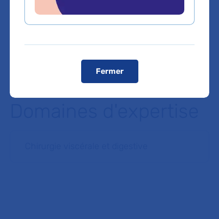
En voiture :
Les visiteurs doivent stationner leur véhicule
à l’extérieur de l’hôpital. Une dépose-minute est toutefois
accessible pour les patients à mobilité réduite.
En taxi :
station Porte de Saint-Ouen, les hôtesses à
l’accueil (RDC) peuvent sur votre demande appeler un taxi
Voir le plan de l'hôpital
Fermer
Domaines d'expertise
Chirurgie viscérale et digestive