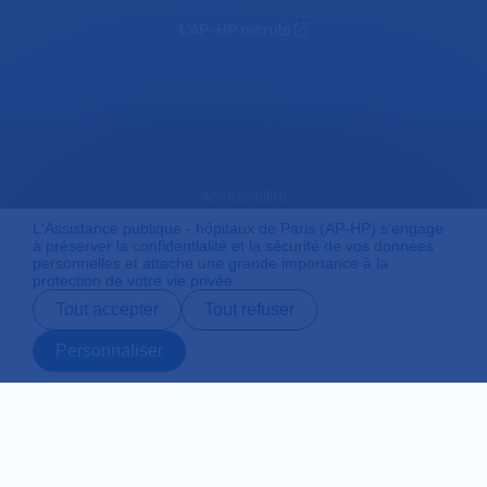
L'AP-HP recrute
Accessibilité
L'Assistance publique - hôpitaux de Paris (AP-HP) s'engage
à préserver la confidentialité et la sécurité de vos données
personnelles et attache une grande importance à la
Mentions légales
protection de votre vie privée.
Tout accepter
Tout refuser
Plan du site
Personnaliser
Prendre rendez-
Contact
Payer en ligne
Préparer son
vous en ligne
admission
Protection des données personnelles