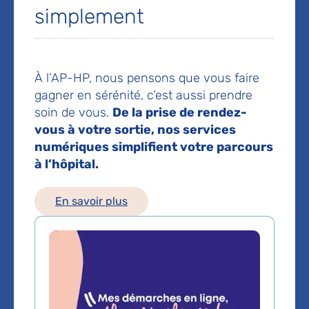
75019 Paris
simplement
Prendre rendez-vous en ligne
Voir toutes les informations de contact
À l’AP-HP, nous pensons que vous faire
gagner en sérénité, c’est aussi prendre
soin de vous.
De la prise de rendez-
Les consultations publiques de ce médecin sont
vous à votre sortie, nos services
conventionnées secteur 1 (tarifs de l'AP-HP)
numériques simplifient votre parcours
à l’hôpital.
Comment venir à l'hôpital ?
Accès à l’hôpital en
transport en commun
En savoir plus
Métro
Lignes 11, 3bis
: arrêt porte des Lilas
Ligne 7 bis
: Porte du Pré Saint-Gervais
Tram & bus
Tram 3b
,
ligne 48
: arrêt Hôpital Robert-Debré
Lignes 96, 61
: arrêt Porte des Lilas
Voir le plan de l'hôpital