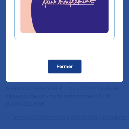
Domaines d'expertise
Endocrinologie pédiatrique
Fermer
Vous êtes médecin de ville, pour adresser vos
patients ou bénéficier d'une expertise médicale,
cliquez sur le service de rattachement du Dr
OLIVIA DEL PINO
Service d'Endocrinologie et Diabétologie Pédiatriq