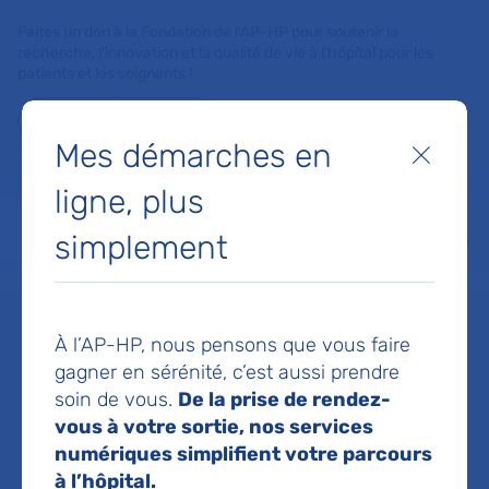
Faites un don à la Fondation de l'AP-HP pour soutenir la
recherche, l'innovation et la qualité de vie à l'hôpital pour les
patients et les soignants !
Je fais un don
Mes démarches en
Fermer
MON AP-HP
FAIRE UN DON
NOS HÔPITAUX
ligne, plus
simplement
Menu
Aff
Accueil
Dr DEVAQUET NIAZ
À l’AP-HP, nous pensons que vous faire
Dr NIAZ
gagner en sérénité, c’est aussi prendre
soin de vous.
De la prise de rendez-
DEVAQUET
vous à votre sortie, nos services
numériques simplifient votre parcours
à l’hôpital.