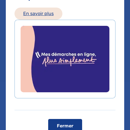
Chirurgie viscerale et digestive
En savoir plus
Service(s) :
Service de Policlinique NTC
,
Service de Chirurgie viscérale digestive
minimale invasive
Lieu(x) :
Hôpital Antoine-Béclère
Prendre rendez-vous
Service de Policlinique NTC
Fermer