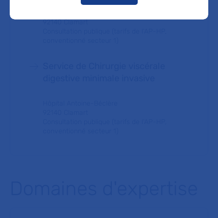
Hôpital Antoine-Béclère
92140 Clamart
Consultation publique (tarifs de l'AP-HP,
conventionné secteur 1)
Service de Chirurgie viscérale
digestive minimale invasive
Hôpital Antoine-Béclère
92140 Clamart
Consultation publique (tarifs de l'AP-HP,
conventionné secteur 1)
Domaines d'expertise