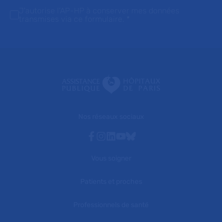
J'autorise l'AP-HP à conserver mes données
transmises via ce formulaire.
*
Nos réseaux sociaux
Facebook
Instagram
Linkedin
Youtube
Bluesky
Vous soigner
Patients et proches
Professionnels de santé