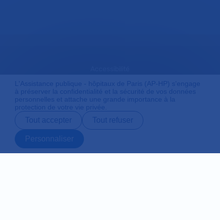
Accessibilité
L'Assistance publique - hôpitaux de Paris (AP-HP) s'engage
à préserver la confidentialité et la sécurité de vos données
personnelles et attache une grande importance à la
Mentions légales
protection de votre vie privée.
Tout accepter
Tout refuser
Plan du site
Personnaliser
Prendre rendez-
Contact
Payer en ligne
Préparer son
vous en ligne
admission
Protection des données personnelles