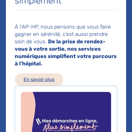
simplement
Téléphone principal :
01 56 09 57 00
Les consultations publiques de ce médecin sont
À l’AP-HP, nous pensons que vous faire
conventionnées secteur 1 (tarifs de l'AP-HP)
gagner en sérénité, c’est aussi prendre
soin de vous.
De la prise de rendez-
vous à votre sortie, nos services
Comment venir à l'hôpital ?
numériques simplifient votre parcours
Métro Ligne 8
à l’hôpital.
: Arrêt Balard
RER C
: Arrêt Gare du Pont du Garigliano - Hôpital
européen Georges-Pompidou
En savoir plus
Tram 3a
: Arrêt Balard
Bus
: 30 42 88 169 . Arrêt Rue leblanc
Voir le plan de l'hôpital
Domaines d'expertise