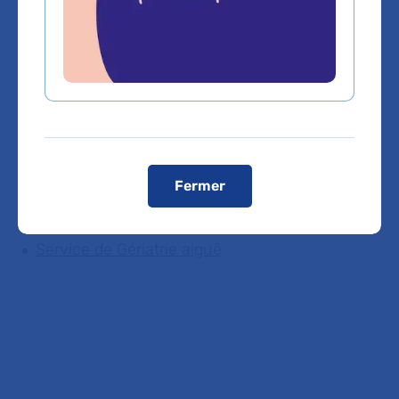
Gériatrie
Vous êtes médecin de ville, pour adresser vos
patients ou bénéficier d'une expertise médicale,
cliquez sur le service de rattachement du Dr
Fermer
MATHILDE DIEHL
Service de Gériatrie aiguë