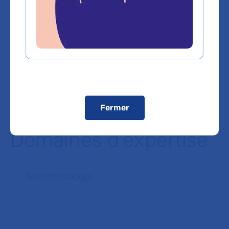
Lignes 26 / 38 / 42 / 43 / 46 / 48 / 54 / 65 : Arrêt
Gare du
Nord
Lignes 56 / 54 / 31 : Arrêt
Barbès-Rochechouart
En voiture
Un parc de stationnement Vinci se situe devant l’hôpital –
Entrée au 2, Rue Ambroise Paré, 75010 Paris
Voir le plan de l'hôpital
Fermer
Domaines d'expertise
Anesthésiologie