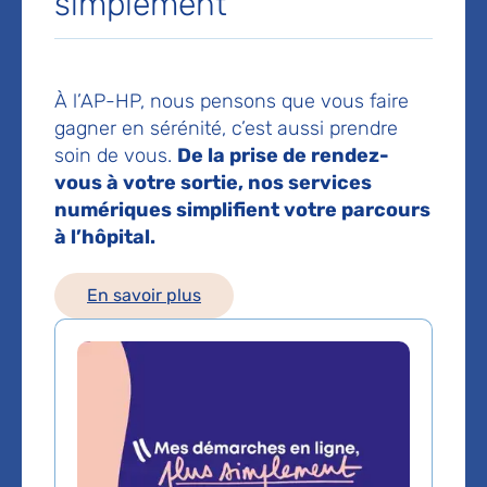
simplement
réanimation
Hôpital Lariboisière
2 rue Ambroise-Paré
À l’AP-HP, nous pensons que vous faire
75010 Paris
gagner en sérénité, c’est aussi prendre
Téléphone principal :
01 49 95 80 85
soin de vous.
De la prise de rendez-
vous à votre sortie, nos services
numériques simplifient votre parcours
Les consultations publiques de ce médecin sont
à l’hôpital.
conventionnées secteur 1 (tarifs de l'AP-HP)
En savoir plus
Comment venir à l'hôpital ?
En métro
Lignes 4/5 : Station
Gare du Nord
Lignes 2/4 Station
Barbès-Rochechouart
En RER
RER B/D : Station
Gare du Nord
RER E : Station
Magenta
En bus