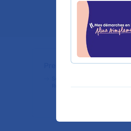
obstétrique à orie
Lieu(x) :
Hôpital Coc
Prendre rendez-vous
Service de Maternité Port -
Royal