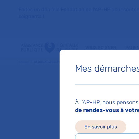
Faites un don à la Fondation de l'AP-HP pour soutenir 
soignants !
VOUS SOIGNER
PATIE
Accueil
Dr DOUARD STEPHANE
Mes démarches 
Dr STE
À l’AP-HP, nous pensons 
Gynecologie-o
de rendez-vous à votre 
En savoir plus
Service(s) :
Service