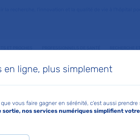
la recherche, l'innovation et la qualité de vie à l'hôpital pou
NTS ET PROCHES
PROFESSIONNELS DE SANTÉ
RECHERCHE ET
en ligne, plus simplement
PHANE DOUARD
que vous faire gagner en sérénité, c’est aussi prendre
bstetrique
sortie, nos services numériques simplifient votre 
 de Maternité Port - Royal
,
Service de Gynécolog