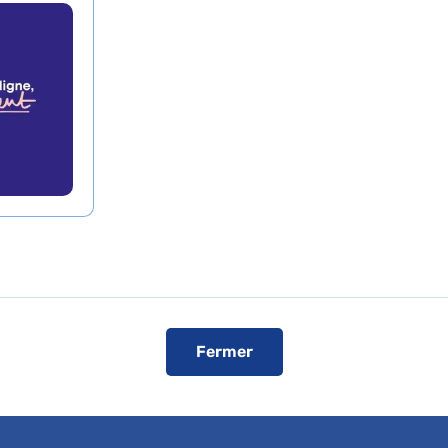
ntation gynécologique
hin - Port-Royal (site Port-Royal)
Service de Gynécologie
obstétrique à orientation
gynécologique
Fermer