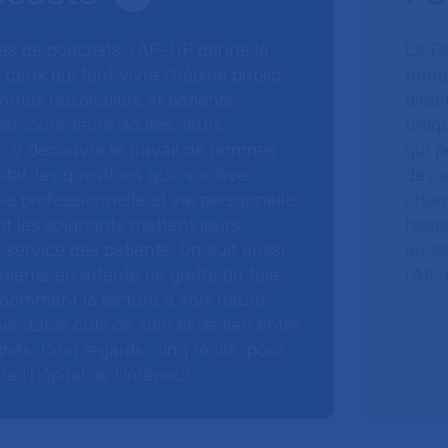
ries de podcasts, l’AP-HP donne la
La F
 ceux qui font vivre l’hôpital public.
fonda
nnels hospitaliers et patients
direc
arcours, leurs doutes, leurs
uniq
 y découvre le travail de femmes
qui p
ital, les questions que soulève
des s
 vie professionnelle et vie personnelle,
charg
nt les soignants mettent leurs
hospi
ervice des patients. On suit aussi
au s
tients en attente de greffe du foie,
l’AP–
 comment la lecture à voix haute
éritable outil de soin et de lien entre
nés. Cinq regards, cinq récits, pour
l’hôpital de l’intérieur.