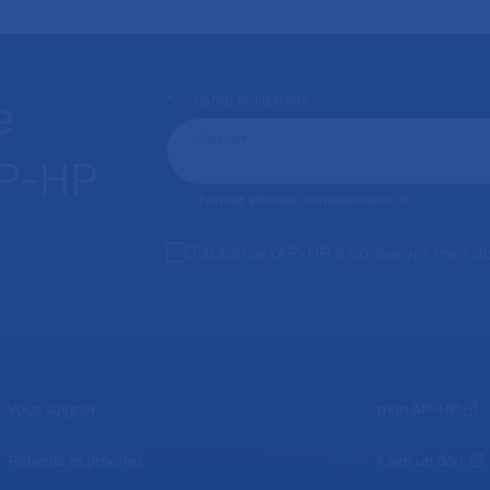
* : champ obligatoire
e
Courriel
*
AP-HP
Format attendu: nom@domaine.fr
J'autorise l'AP-HP à conserver mes d
Vous soigner
mon AP-HP
Patients et proches
Faire un don