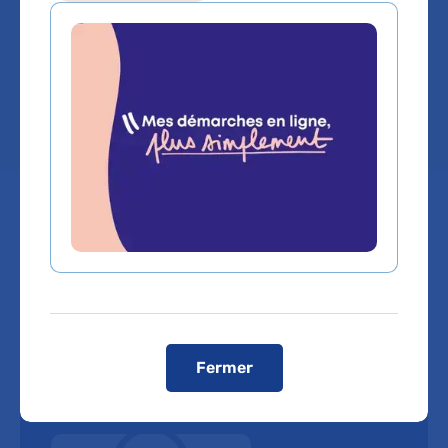
Service(s) :
,
Service de Pharmacovigilance
Lieu(x) :
Hôpital Henri-Mondor
Fermer