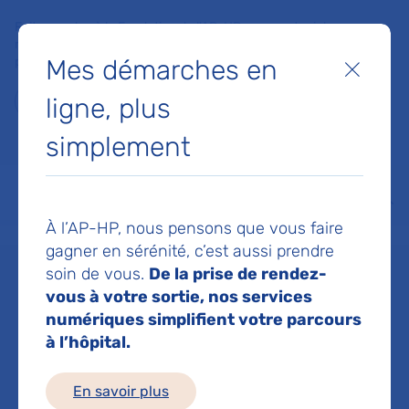
Faites un don à la Fondation de l'AP-HP pour soutenir la
recherche, l'innovation et la qualité de vie à l'hôpital pour les
Mes démarches en
patients et les soignants !
Fermer
ligne, plus
Je fais un don
simplement
MON AP-HP
FAIRE UN DON
NOS HÔPITAUX
Menu
Aff
À l’AP-HP, nous pensons que vous faire
Accueil
Dr DOUCHE Nesrine
gagner en sérénité, c’est aussi prendre
soin de vous.
De la prise de rendez-
Dr Nesrine
vous à votre sortie, nos services
numériques simplifient votre parcours
à l’hôpital.
DOUCHE
En savoir plus