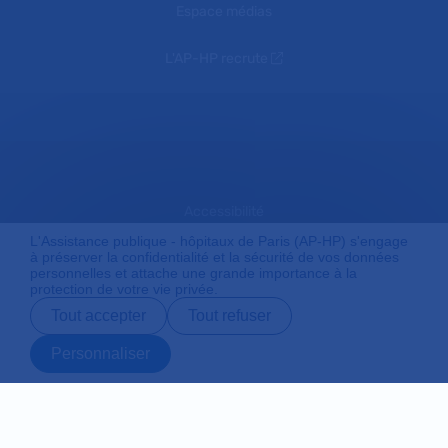
Espace médias
L'AP-HP recrute
Accessibilité
L'Assistance publique - hôpitaux de Paris (AP-HP) s'engage
à préserver la confidentialité et la sécurité de vos données
personnelles et attache une grande importance à la
Mentions légales
protection de votre vie privée.
Tout accepter
Tout refuser
Plan du site
Personnaliser
Prendre rendez-
Contact
Payer en ligne
Préparer son
vous en ligne
admission
Protection des données personnelles