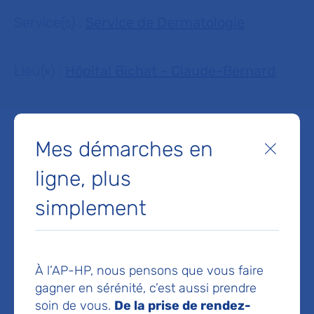
Service(s) :
Service de Dermatologie
Lieu(x) :
Hôpital Bichat - Claude-Bernard
Mes démarches en
Fermer
ligne, plus
Service de Dermatologie
Hôpital Bichat - Claude-Bernard
simplement
46 rue Henri-Huchard
75018 Paris
Prise de rendez-vous :
01 40 25 82 40
À l’AP-HP, nous pensons que vous faire
gagner en sérénité, c’est aussi prendre
Voir toutes les informations de contact
soin de vous.
De la prise de rendez-