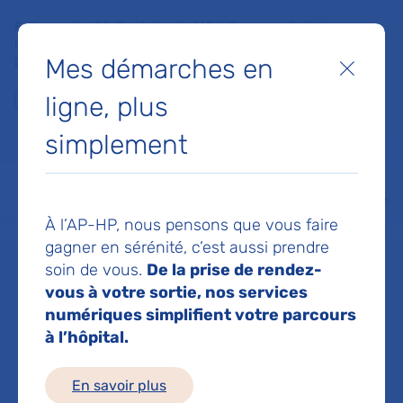
Faites un don à la Fondation de l'AP-HP pour soutenir la
recherche, l'innovation et la qualité de vie à l'hôpital pour les
Mes démarches en
patients et les soignants !
Fermer
ligne, plus
Je fais un don
simplement
MON AP-HP
FAIRE UN DON
NOS HÔPITAUX
Menu
Aff
À l’AP-HP, nous pensons que vous faire
Accueil
Dr DURAND MARIE
gagner en sérénité, c’est aussi prendre
soin de vous.
De la prise de rendez-
Dr MARIE
vous à votre sortie, nos services
numériques simplifient votre parcours
à l’hôpital.
DURAND
En savoir plus