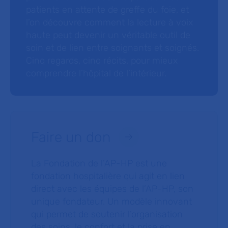
patients en attente de greffe du foie, et
l’on découvre comment la lecture à voix
haute peut devenir un véritable outil de
soin et de lien entre soignants et soignés.
Cinq regards, cinq récits, pour mieux
comprendre l’hôpital de l’intérieur.
Faire un don
La Fondation de l’AP-HP est une
fondation hospitalière qui agit en lien
direct avec les équipes de l’AP-HP, son
unique fondateur. Un modèle innovant
qui permet de soutenir l’organisation
des soins, le confort et la prise en