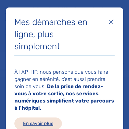
Faites un don à la Fondation de l'AP-HP pour soutenir la
recherche, l'innovation et la qualité de vie à l'hôpital pour les
Mes démarches en
patients et les soignants !
Fermer
ligne, plus
Je fais un don
simplement
MON AP-HP
FAIRE UN DON
NOS HÔPITAUX
Menu
Aff
À l’AP-HP, nous pensons que vous faire
Accueil
Dr EL AZZOUZI OUAFA
gagner en sérénité, c’est aussi prendre
soin de vous.
De la prise de rendez-
Dr OUAFA EL
vous à votre sortie, nos services
numériques simplifient votre parcours
à l’hôpital.
AZZOUZI
En savoir plus