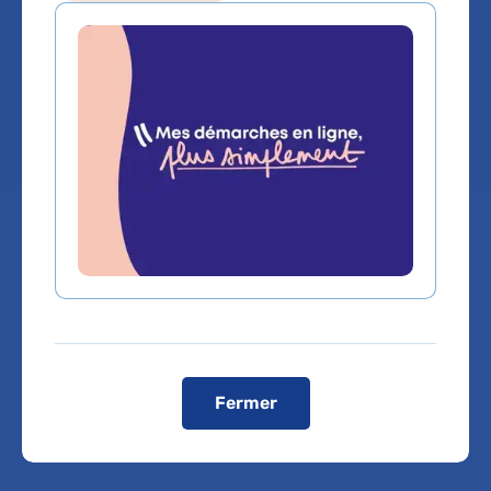
Service(s) :
Service de Cardiologie
Lieu(x) :
Hôpital Lariboisière
Vous êtes médecin de ville, pour adresser vos
patients ou bénéficier d'une expertise médicale,
cliquez sur le service de rattachement du Dr
OUAFA EL AZZOUZI
Fermer
Service de Cardiologie