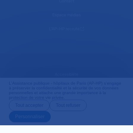
Contact
Espace médias
L'AP-HP recrute
Accessibilité
L'Assistance publique - hôpitaux de Paris (AP-HP) s'engage
à préserver la confidentialité et la sécurité de vos données
personnelles et attache une grande importance à la
Mentions légales
protection de votre vie privée.
Tout accepter
Tout refuser
Plan du site
Personnaliser
Prendre rendez-
Contact
Payer en ligne
Préparer son
vous en ligne
admission