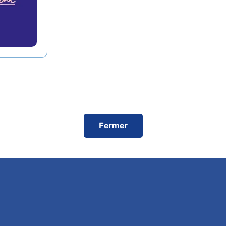
ise
Fermer
 vos patients ou bénéficier d'une expertise médicale, c