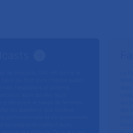
dcasts
Fa
ries de podcasts, l’AP-HP donne la
La F
 ceux qui font vivre l’hôpital public.
fonda
nnels hospitaliers et patients
direc
arcours, leurs doutes, leurs
uniq
 y découvre le travail de femmes
qui p
ital, les questions que soulève
des s
 vie professionnelle et vie personnelle,
charg
nt les soignants mettent leurs
hospi
ervice des patients. On suit aussi
au s