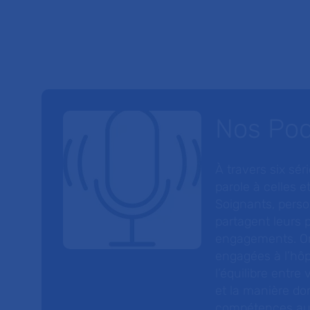
Nos Po
À travers six sé
parole à celles et
Soignants, perso
partagent leurs p
engagements. On
engagées à l’hôp
l’équilibre entre
et la manière do
compétences au s