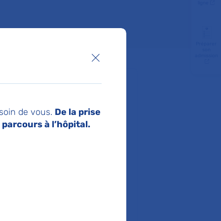
ligne
Préparer
son
admission
Fermer la boîte de dialogue
 ?
n commun
 soin de vous.
De la prise
parcours à l’hôpital.
as
vais
Robert-Debré