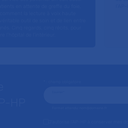
tients en attente de greffe du foie,
l’AP–
 comment la lecture à voix haute
éritable outil de soin et de lien entre
nés. Cinq regards, cinq récits, pour
l’hôpital de l’intérieur.
* : champ obligatoire
e
Courriel
*
AP-HP
Format attendu: nom@domaine.fr
J'autorise l'AP-HP à conserver mes d