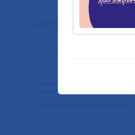
Domaines d'expert
Gynécologie médicale
Vous êtes médecin de ville, pour adresser
rattachement du Dr FATIMA EL BROUSH
Service de Gynécologie-Obstétrique