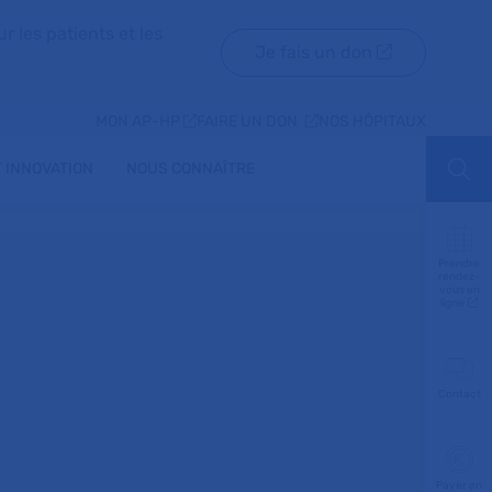
r les patients et les
Je fais un don
MON AP-HP
FAIRE UN DON
NOS HÔPITAUX
 INNOVATION
NOUS CONNAÎTRE
Aff
Prendre
rendez-
vous en
ligne
Contact
Payer en