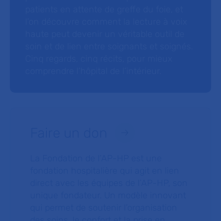
patients en attente de greffe du foie, et
l’on découvre comment la lecture à voix
haute peut devenir un véritable outil de
soin et de lien entre soignants et soignés.
Cinq regards, cinq récits, pour mieux
comprendre l’hôpital de l’intérieur.
Faire un don
La Fondation de l’AP-HP est une
fondation hospitalière qui agit en lien
direct avec les équipes de l’AP-HP, son
unique fondateur. Un modèle innovant
qui permet de soutenir l’organisation
des soins, le confort et la prise en