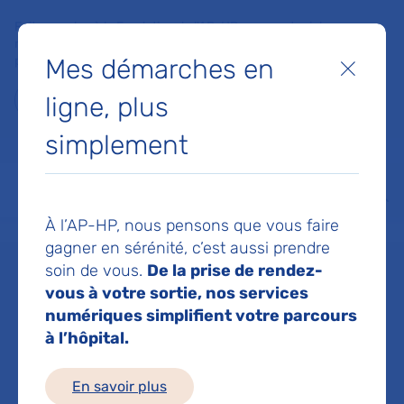
Faites un don à la Fondation de l'AP-HP pour soutenir la
recherche, l'innovation et la qualité de vie à l'hôpital pour les
Mes démarches en
patients et les soignants !
Fermer
ligne, plus
Je fais un don
simplement
MON AP-HP
FAIRE UN DON
NOS HÔPITAUX
Menu
Aff
À l’AP-HP, nous pensons que vous faire
Accueil
Dr EZZIANE MALEK
gagner en sérénité, c’est aussi prendre
soin de vous.
De la prise de rendez-
Dr MALEK
vous à votre sortie, nos services
numériques simplifient votre parcours
à l’hôpital.
EZZIANE
En savoir plus